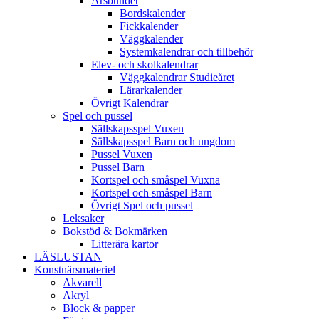
Årsbundet
Bordskalender
Fickkalender
Väggkalender
Systemkalendrar och tillbehör
Elev- och skolkalendrar
Väggkalendrar Studieåret
Lärarkalender
Övrigt Kalendrar
Spel och pussel
Sällskapsspel Vuxen
Sällskapsspel Barn och ungdom
Pussel Vuxen
Pussel Barn
Kortspel och småspel Vuxna
Kortspel och småspel Barn
Övrigt Spel och pussel
Leksaker
Bokstöd & Bokmärken
Litterära kartor
LÄSLUSTAN
Konstnärsmateriel
Akvarell
Akryl
Block & papper