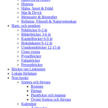
Historia
Hälsa, Sport & Fritid
Mat & Dryck
Memoarer & Biografier
Religion, Filosofi & Naturvetenskap
Barn- och ungdom
Pekböcker 0-3 år
Bilderböcker 3-6 år
Kapitelböcker 6-9 år
Bokslukaren 9-12 år
Ungdomsböcker 12-15 år
Unga vuxna
Pysselböcker
Faktaböcker
Presentböcker
Böcker om Linköping
Lokala författare
Non books
Sortera och förvara
Register
Pärmar
Plastfickor och mappar
Övrigt Sortera och förvara
Kalendrar