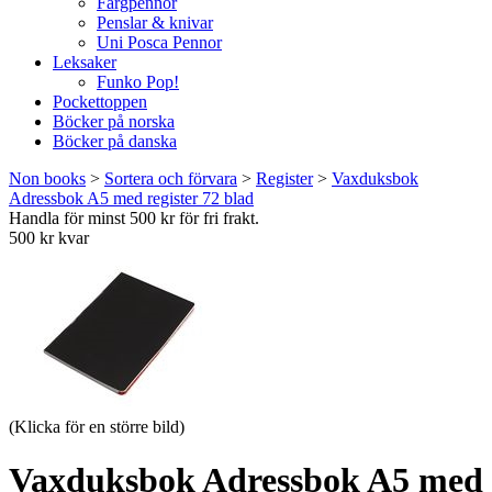
Färgpennor
Penslar & knivar
Uni Posca Pennor
Leksaker
Funko Pop!
Pockettoppen
Böcker på norska
Böcker på danska
Non books
>
Sortera och förvara
>
Register
>
Vaxduksbok
Adressbok A5 med register 72 blad
Handla för minst 500 kr för fri frakt.
500 kr kvar
(Klicka för en större bild)
Vaxduksbok Adressbok A5 med