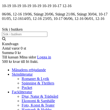
10-19
10-19
10-19
10-19
10-19
10-17
12-16
06/06, 12-16
19/06, Stängt
20/06, Stängt
21/06, Stängt
30/04, 10-17
01/05, 12-16
14/05, 12-16
23/05, 10-17
06/06, 12-16
06/01, 12-16
Sök i butiken
Kundvagn
Antal varor
0
st
Summa
0 kr
Till kassan
Mina sidor
Logga in
500 kr kvar till fri frakt.
Månadens erbjudande
Skönlitteratur
Romaner & Lyrik
Spänning & Thrillers
Pocket
Facklitteratur
Djur, Natur & Trädgård
Ekonomi & Samhälle
Foto, Konst & Teater
Hantverk & Hobby