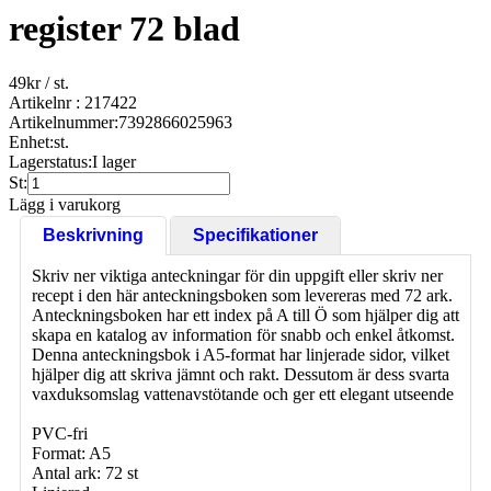
register 72 blad
49
kr
/ st.
Artikelnr : 217422
Artikelnummer:
7392866025963
Enhet:
st.
Lagerstatus:
I lager
St:
Lägg i varukorg
Beskrivning
Specifikationer
Skriv ner viktiga anteckningar för din uppgift eller skriv ner
recept i den här anteckningsboken som levereras med 72 ark.
Anteckningsboken har ett index på A till Ö som hjälper dig att
skapa en katalog av information för snabb och enkel åtkomst.
Denna anteckningsbok i A5-format har linjerade sidor, vilket
hjälper dig att skriva jämnt och rakt. Dessutom är dess svarta
vaxduksomslag vattenavstötande och ger ett elegant utseende
PVC-fri
Format: A5
Antal ark: 72 st