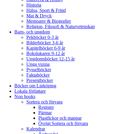
Historia
Hälsa, Sport & Fritid
Mat & Dryck
Memoarer & Biografier
Religion, Filosofi & Naturvetenskap
Barn- och ungdom
Pekböcker 0-3 år
Bilderböcker 3-6 år
Kapitelböcker 6-9 år
Bokslukaren 9-12 år
Ungdomsböcker 12-15 år
Unga vuxna
Pysselböcker
Faktaböcker
Presentböcker
Böcker om Linköping
Lokala författare
Non books
Sortera och förvara
Register
Pärmar
Plastfickor och mappar
Övrigt Sortera och förvara
Kalendrar