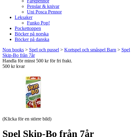
Färgpennor
Penslar & knivar
Uni Posca Pennor
Leksaker
Funko Pop!
Pockettoppen
Böcker på norska
Böcker på danska
Non books
>
Spel och pussel
>
Kortspel och småspel Barn
>
Spel
Skip-Bo från 7år
Handla för minst 500 kr för fri frakt.
500 kr kvar
(Klicka för en större bild)
Spel Skip-Bo från 7år