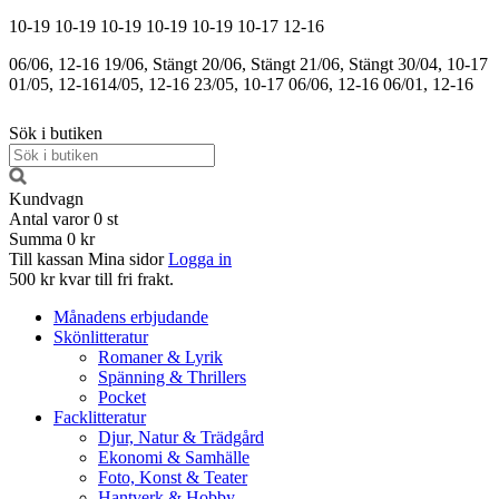
10-19
10-19
10-19
10-19
10-19
10-17
12-16
06/06, 12-16
19/06, Stängt
20/06, Stängt
21/06, Stängt
30/04, 10-17
01/05, 12-16
14/05, 12-16
23/05, 10-17
06/06, 12-16
06/01, 12-16
Sök i butiken
Kundvagn
Antal varor
0
st
Summa
0 kr
Till kassan
Mina sidor
Logga in
500 kr kvar till fri frakt.
Månadens erbjudande
Skönlitteratur
Romaner & Lyrik
Spänning & Thrillers
Pocket
Facklitteratur
Djur, Natur & Trädgård
Ekonomi & Samhälle
Foto, Konst & Teater
Hantverk & Hobby