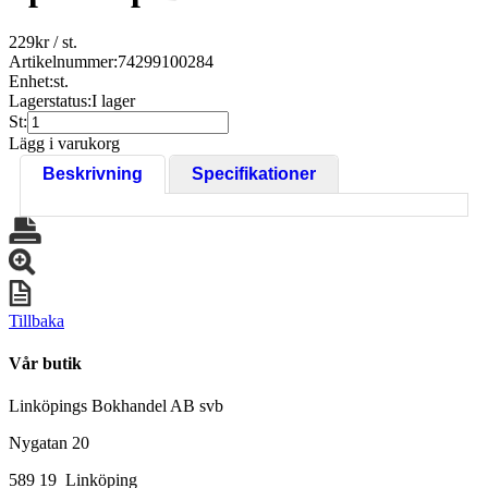
229
kr
/ st.
Artikelnummer:
74299100284
Enhet:
st.
Lagerstatus:
I lager
St:
Lägg i varukorg
Beskrivning
Specifikationer
Tillbaka
Vår butik
Linköpings Bokhandel AB svb
Nygatan 20
589 19 Linköping