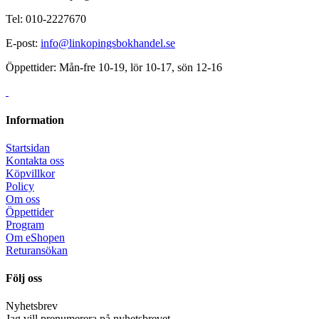
Tel: 010-2227670
E-post:
info@linkopingsbokhandel.se
Öppettider: Mån-fre 10-19, lör 10-17, sön 12-16
Information
Startsidan
Kontakta oss
Köpvillkor
Policy
Om oss
Öppettider
Program
Om eShopen
Returansökan
Följ oss
Nyhetsbrev
Jag vill prenumerera på nyhetsbrevet