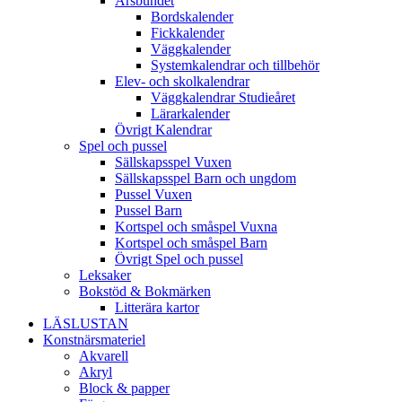
Årsbundet
Bordskalender
Fickkalender
Väggkalender
Systemkalendrar och tillbehör
Elev- och skolkalendrar
Väggkalendrar Studieåret
Lärarkalender
Övrigt Kalendrar
Spel och pussel
Sällskapsspel Vuxen
Sällskapsspel Barn och ungdom
Pussel Vuxen
Pussel Barn
Kortspel och småspel Vuxna
Kortspel och småspel Barn
Övrigt Spel och pussel
Leksaker
Bokstöd & Bokmärken
Litterära kartor
LÄSLUSTAN
Konstnärsmateriel
Akvarell
Akryl
Block & papper