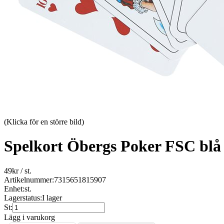
(Klicka för en större bild)
Spelkort Öbergs Poker FSC bl
49
kr
/ st.
Artikelnummer:
7315651815907
Enhet:
st.
Lagerstatus:
I lager
St:
Lägg i varukorg