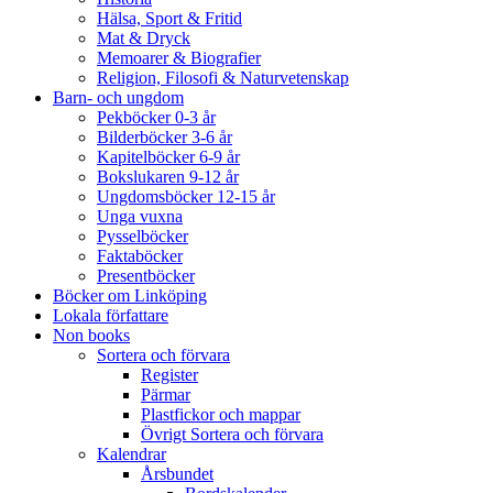
Hälsa, Sport & Fritid
Mat & Dryck
Memoarer & Biografier
Religion, Filosofi & Naturvetenskap
Barn- och ungdom
Pekböcker 0-3 år
Bilderböcker 3-6 år
Kapitelböcker 6-9 år
Bokslukaren 9-12 år
Ungdomsböcker 12-15 år
Unga vuxna
Pysselböcker
Faktaböcker
Presentböcker
Böcker om Linköping
Lokala författare
Non books
Sortera och förvara
Register
Pärmar
Plastfickor och mappar
Övrigt Sortera och förvara
Kalendrar
Årsbundet