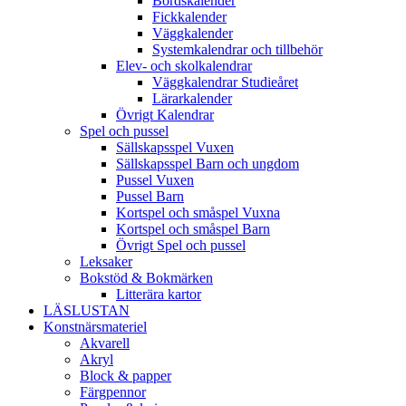
Bordskalender
Fickkalender
Väggkalender
Systemkalendrar och tillbehör
Elev- och skolkalendrar
Väggkalendrar Studieåret
Lärarkalender
Övrigt Kalendrar
Spel och pussel
Sällskapsspel Vuxen
Sällskapsspel Barn och ungdom
Pussel Vuxen
Pussel Barn
Kortspel och småspel Vuxna
Kortspel och småspel Barn
Övrigt Spel och pussel
Leksaker
Bokstöd & Bokmärken
Litterära kartor
LÄSLUSTAN
Konstnärsmateriel
Akvarell
Akryl
Block & papper
Färgpennor