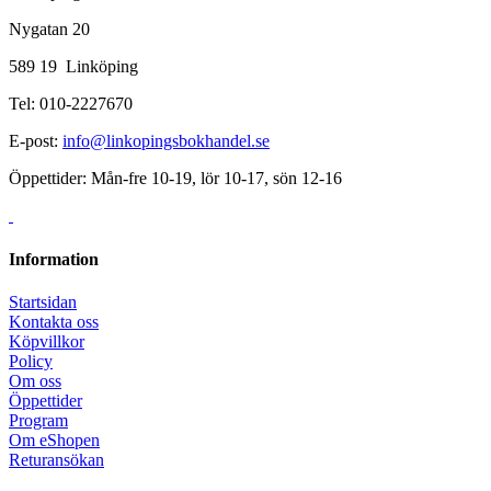
Nygatan 20
589 19 Linköping
Tel: 010-2227670
E-post:
info@linkopingsbokhandel.se
Öppettider: Mån-fre 10-19, lör 10-17, sön 12-16
Information
Startsidan
Kontakta oss
Köpvillkor
Policy
Om oss
Öppettider
Program
Om eShopen
Returansökan