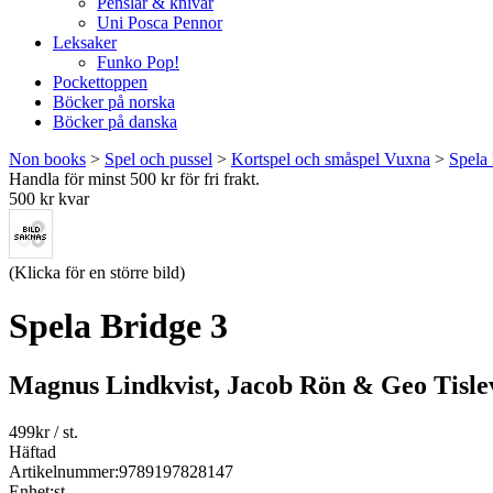
Penslar & knivar
Uni Posca Pennor
Leksaker
Funko Pop!
Pockettoppen
Böcker på norska
Böcker på danska
Non books
>
Spel och pussel
>
Kortspel och småspel Vuxna
>
Spela
Handla för minst 500 kr för fri frakt.
500 kr kvar
(Klicka för en större bild)
Spela Bridge 3
Magnus Lindkvist, Jacob Rön & Geo Tisle
499
kr
/ st.
Häftad
Artikelnummer:
9789197828147
Enhet:
st.