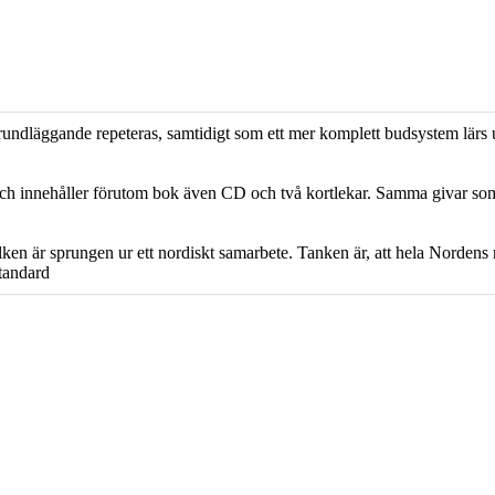
rundläggande repeteras, samtidigt som ett mer komplett budsystem lärs u
e och innehåller förutom bok även CD och två kortlekar. Samma givar s
lken är sprungen ur ett nordiskt samarbete. Tanken är, att hela Nordens
tandard