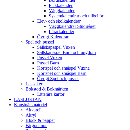
Bordskalender
Fickkalender
Väggkalender
Systemkalendrar och tillbehör
Elev- och skolkalendrar
Väggkalendrar Studieåret
Lärarkalender
Övrigt Kalendrar
Spel och pussel
Sällskapsspel Vuxen
Sällskapsspel Barn och ungdom
Pussel Vuxen
Pussel Barn
Kortspel och småspel Vuxna
Kortspel och småspel Barn
Övrigt Spel och pussel
Leksaker
Bokstöd & Bokmärken
Litterära kartor
LÄSLUSTAN
Konstnärsmateriel
Akvarell
Akryl
Block & papper
Färgpennor