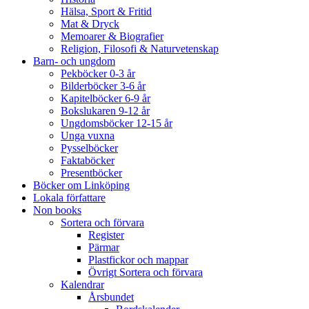
Hälsa, Sport & Fritid
Mat & Dryck
Memoarer & Biografier
Religion, Filosofi & Naturvetenskap
Barn- och ungdom
Pekböcker 0-3 år
Bilderböcker 3-6 år
Kapitelböcker 6-9 år
Bokslukaren 9-12 år
Ungdomsböcker 12-15 år
Unga vuxna
Pysselböcker
Faktaböcker
Presentböcker
Böcker om Linköping
Lokala författare
Non books
Sortera och förvara
Register
Pärmar
Plastfickor och mappar
Övrigt Sortera och förvara
Kalendrar
Årsbundet