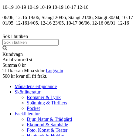
10-19
10-19
10-19
10-19
10-19
10-17
12-16
06/06, 12-16
19/06, Stängt
20/06, Stängt
21/06, Stängt
30/04, 10-17
01/05, 12-16
14/05, 12-16
23/05, 10-17
06/06, 12-16
06/01, 12-16
Sök i butiken
Kundvagn
Antal varor
0
st
Summa
0 kr
Till kassan
Mina sidor
Logga in
500 kr kvar till fri frakt.
Månadens erbjudande
Skönlitteratur
Romaner & Lyrik
Spänning & Thrillers
Pocket
Facklitteratur
Djur, Natur & Trädgård
Ekonomi & Samhälle
Foto, Konst & Teater
Hantverk & Hobby