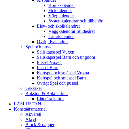
Årsbundet
Bordskalender
Fickkalender
Väggkalender
Systemkalendrar och tillbehör
Elev- och skolkalendrar
Väggkalendrar Studieåret
Lärarkalender
Övrigt Kalendrar
Spel och pussel
Sällskapsspel Vuxen
Sällskapsspel Barn och ungdom
Pussel Vuxen
Pussel Barn
Kortspel och småspel Vuxna
Kortspel och småspel Barn
Övrigt Spel och pussel
Leksaker
Bokstöd & Bokmärken
Litterära kartor
LÄSLUSTAN
Konstnärsmateriel
Akvarell
Akryl
Block & papper