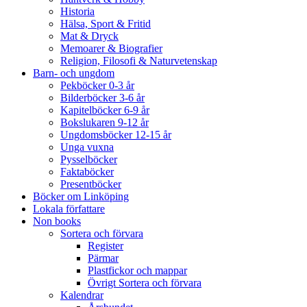
Historia
Hälsa, Sport & Fritid
Mat & Dryck
Memoarer & Biografier
Religion, Filosofi & Naturvetenskap
Barn- och ungdom
Pekböcker 0-3 år
Bilderböcker 3-6 år
Kapitelböcker 6-9 år
Bokslukaren 9-12 år
Ungdomsböcker 12-15 år
Unga vuxna
Pysselböcker
Faktaböcker
Presentböcker
Böcker om Linköping
Lokala författare
Non books
Sortera och förvara
Register
Pärmar
Plastfickor och mappar
Övrigt Sortera och förvara
Kalendrar