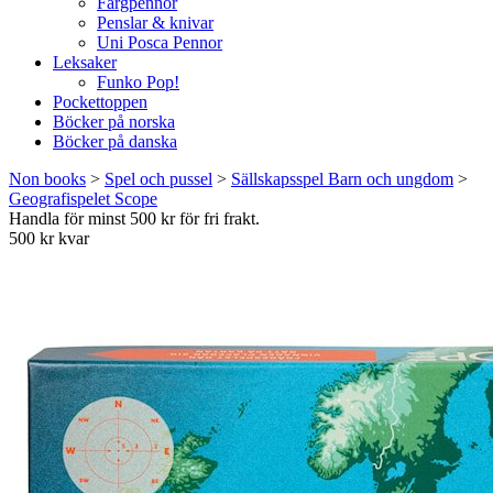
Färgpennor
Penslar & knivar
Uni Posca Pennor
Leksaker
Funko Pop!
Pockettoppen
Böcker på norska
Böcker på danska
Non books
>
Spel och pussel
>
Sällskapsspel Barn och ungdom
>
Geografispelet Scope
Handla för minst 500 kr för fri frakt.
500 kr kvar