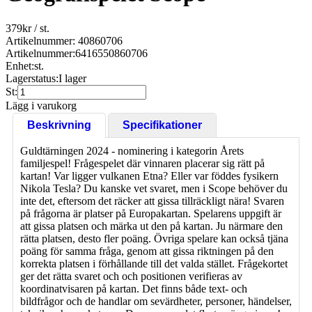
379
kr
/ st.
Artikelnummer: 40860706
Artikelnummer:
6416550860706
Enhet:
st.
Lagerstatus:
I lager
St:
Lägg i varukorg
Beskrivning
Specifikationer
Guldtärningen 2024 - nominering i kategorin Årets
familjespel! Frågespelet där vinnaren placerar sig rätt på
kartan! Var ligger vulkanen Etna? Eller var föddes fysikern
Nikola Tesla? Du kanske vet svaret, men i Scope behöver du
inte det, eftersom det räcker att gissa tillräckligt nära! Svaren
på frågorna är platser på Europakartan. Spelarens uppgift är
att gissa platsen och märka ut den på kartan. Ju närmare den
rätta platsen, desto fler poäng. Övriga spelare kan också tjäna
poäng för samma fråga, genom att gissa riktningen på den
korrekta platsen i förhållande till det valda stället. Frågekortet
ger det rätta svaret och och positionen verifieras av
koordinatvisaren på kartan. Det finns både text- och
bildfrågor och de handlar om sevärdheter, personer, händelser,