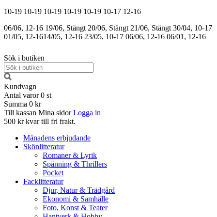
10-19
10-19
10-19
10-19
10-19
10-17
12-16
06/06, 12-16
19/06, Stängt
20/06, Stängt
21/06, Stängt
30/04, 10-17
01/05, 12-16
14/05, 12-16
23/05, 10-17
06/06, 12-16
06/01, 12-16
Sök i butiken
Kundvagn
Antal varor
0
st
Summa
0 kr
Till kassan
Mina sidor
Logga in
500 kr kvar till fri frakt.
Månadens erbjudande
Skönlitteratur
Romaner & Lyrik
Spänning & Thrillers
Pocket
Facklitteratur
Djur, Natur & Trädgård
Ekonomi & Samhälle
Foto, Konst & Teater
Hantverk & Hobby