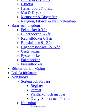
Historia
Hälsa, Sport & Fritid
Mat & Dryck
Memoarer & Biografier
Religion, Filosofi & Naturvetenskap
Barn- och ungdom
Pekböcker 0-3 år
Bilderböcker 3-6 år
Kapitelböcker 6-9 år
Bokslukaren 9-12 år
Ungdomsböcker 12-15 år
Unga vuxna
Pysselböcker
Faktaböcker
Presentböcker
Böcker om Linköping
Lokala författare
Non books
Sortera och förvara
Register
Pärmar
Plastfickor och mappar
Övrigt Sortera och förvara
Kalendrar