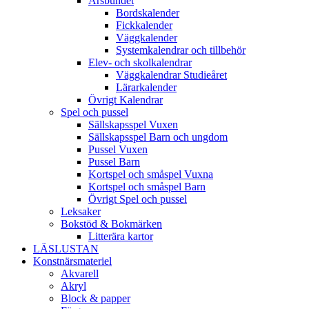
Årsbundet
Bordskalender
Fickkalender
Väggkalender
Systemkalendrar och tillbehör
Elev- och skolkalendrar
Väggkalendrar Studieåret
Lärarkalender
Övrigt Kalendrar
Spel och pussel
Sällskapsspel Vuxen
Sällskapsspel Barn och ungdom
Pussel Vuxen
Pussel Barn
Kortspel och småspel Vuxna
Kortspel och småspel Barn
Övrigt Spel och pussel
Leksaker
Bokstöd & Bokmärken
Litterära kartor
LÄSLUSTAN
Konstnärsmateriel
Akvarell
Akryl
Block & papper