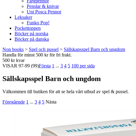
Färgpennor
Penslar & knivar
Uni Posca Pennor
Leksaker
Funko Pop!
Pockettoppen
Böcker på norska
Böcker på danska
Non books
>
Spel och pussel
>
Sällskapsspel Barn och ungdom
Handla för minst 500 kr för fri frakt.
500 kr kvar
VISAR
97-99
(99)
Första
1
...
3
4
5
100 per sida
Sällskapsspel Barn och ungdom
Välkommen till butiken för att se hela vårt utbud av spel & pussel.
Föregående
1
...
3
4
5
Nästa