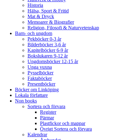
Historia
Hälsa, Sport & Fritid
Mat & Dryck
Memoarer & Biografier
Religion, Filosofi & Naturvetenskap
Barn- och ungdom
Pekböcker 0-3 år
Bilderböcker 3-6 år
Kapitelböcker 6-9 år
Bokslukaren 9-12 år
Ungdomsböcker 12-15 år
Unga vuxna
Pysselböcker
Faktaböcker
Presentböcker
Böcker om Linköping
Lokala författare
Non books
Sortera och förvara
Register
Pärmar
Plastfickor och mappar
Övrigt Sortera och förvara
Kalendrar