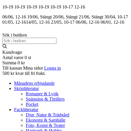
10-19
10-19
10-19
10-19
10-19
10-17
12-16
06/06, 12-16
19/06, Stängt
20/06, Stängt
21/06, Stängt
30/04, 10-17
01/05, 12-16
14/05, 12-16
23/05, 10-17
06/06, 12-16
06/01, 12-16
Sök i butiken
Kundvagn
Antal varor
0
st
Summa
0 kr
Till kassan
Mina sidor
Logga in
500 kr kvar till fri frakt.
Månadens erbjudande
Skönlitteratur
Romaner & Lyrik
Spänning & Thrillers
Pocket
Facklitteratur
Djur, Natur & Trädgård
Ekonomi & Samhälle
Foto, Konst & Teater
Hantverk & Hobby