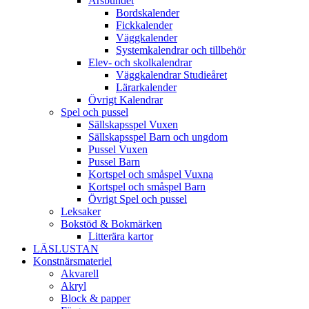
Årsbundet
Bordskalender
Fickkalender
Väggkalender
Systemkalendrar och tillbehör
Elev- och skolkalendrar
Väggkalendrar Studieåret
Lärarkalender
Övrigt Kalendrar
Spel och pussel
Sällskapsspel Vuxen
Sällskapsspel Barn och ungdom
Pussel Vuxen
Pussel Barn
Kortspel och småspel Vuxna
Kortspel och småspel Barn
Övrigt Spel och pussel
Leksaker
Bokstöd & Bokmärken
Litterära kartor
LÄSLUSTAN
Konstnärsmateriel
Akvarell
Akryl
Block & papper