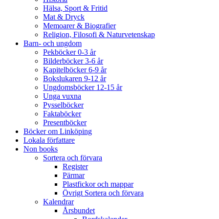
Hälsa, Sport & Fritid
Mat & Dryck
Memoarer & Biografier
Religion, Filosofi & Naturvetenskap
Barn- och ungdom
Pekböcker 0-3 år
Bilderböcker 3-6 år
Kapitelböcker 6-9 år
Bokslukaren 9-12 år
Ungdomsböcker 12-15 år
Unga vuxna
Pysselböcker
Faktaböcker
Presentböcker
Böcker om Linköping
Lokala författare
Non books
Sortera och förvara
Register
Pärmar
Plastfickor och mappar
Övrigt Sortera och förvara
Kalendrar
Årsbundet