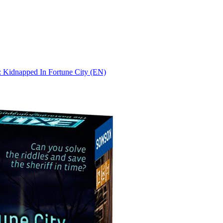
 Kidnapped In Fortune City (EN)