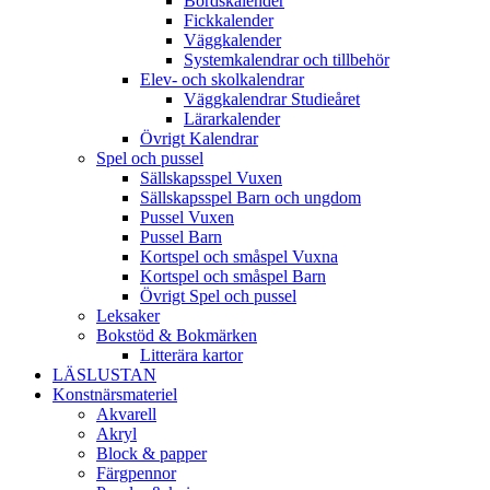
Bordskalender
Fickkalender
Väggkalender
Systemkalendrar och tillbehör
Elev- och skolkalendrar
Väggkalendrar Studieåret
Lärarkalender
Övrigt Kalendrar
Spel och pussel
Sällskapsspel Vuxen
Sällskapsspel Barn och ungdom
Pussel Vuxen
Pussel Barn
Kortspel och småspel Vuxna
Kortspel och småspel Barn
Övrigt Spel och pussel
Leksaker
Bokstöd & Bokmärken
Litterära kartor
LÄSLUSTAN
Konstnärsmateriel
Akvarell
Akryl
Block & papper
Färgpennor