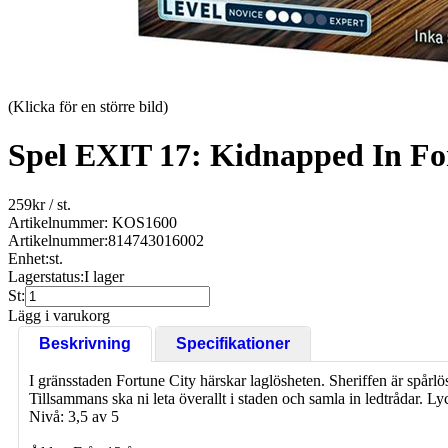
(Klicka för en större bild)
Spel EXIT 17: Kidnapped In Fo
259
kr
/ st.
Artikelnummer: KOS1600
Artikelnummer:
814743016002
Enhet:
st.
Lagerstatus:
I lager
St:
Lägg i varukorg
Beskrivning
Specifikationer
I gränsstaden Fortune City härskar laglösheten. Sheriffen är spårlö
Tillsammans ska ni leta överallt i staden och samla in ledtrådar. Lyc
Nivå: 3,5 av 5