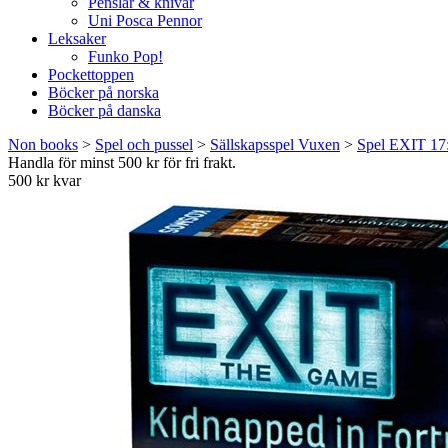
Penslar & knivar
Uni Posca Pennor
Leksaker
Funko Pop!
Pockettoppen
Böcker på norska
Böcker på danska
Non books
>
Spel och pussel
>
Sällskapsspel Vuxen
>
Spel EXIT 17:
Handla för minst 500 kr för fri frakt.
500 kr kvar