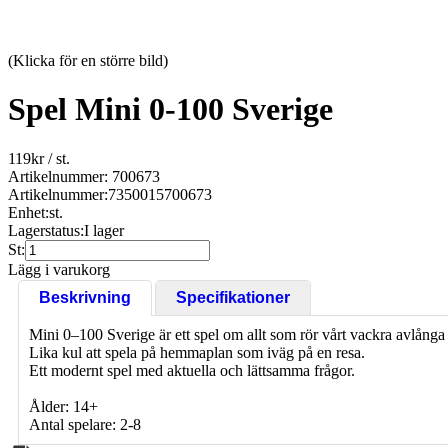
(Klicka för en större bild)
Spel Mini 0-100 Sverige
119
kr
/ st.
Artikelnummer: 700673
Artikelnummer:
7350015700673
Enhet:
st.
Lagerstatus:
I lager
St:
Lägg i varukorg
Beskrivning
Specifikationer
Mini 0–100 Sverige är ett spel om allt som rör vårt vackra avlånga l
Lika kul att spela på hemmaplan som iväg på en resa.
Ett modernt spel med aktuella och lättsamma frågor.
Ålder: 14+
Antal spelare: 2-8