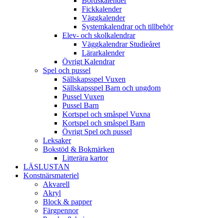
Bordskalender
Fickkalender
Väggkalender
Systemkalendrar och tillbehör
Elev- och skolkalendrar
Väggkalendrar Studieåret
Lärarkalender
Övrigt Kalendrar
Spel och pussel
Sällskapsspel Vuxen
Sällskapsspel Barn och ungdom
Pussel Vuxen
Pussel Barn
Kortspel och småspel Vuxna
Kortspel och småspel Barn
Övrigt Spel och pussel
Leksaker
Bokstöd & Bokmärken
Litterära kartor
LÄSLUSTAN
Konstnärsmateriel
Akvarell
Akryl
Block & papper
Färgpennor