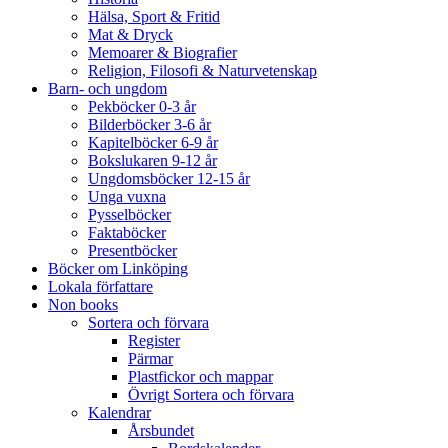
Hälsa, Sport & Fritid
Mat & Dryck
Memoarer & Biografier
Religion, Filosofi & Naturvetenskap
Barn- och ungdom
Pekböcker 0-3 år
Bilderböcker 3-6 år
Kapitelböcker 6-9 år
Bokslukaren 9-12 år
Ungdomsböcker 12-15 år
Unga vuxna
Pysselböcker
Faktaböcker
Presentböcker
Böcker om Linköping
Lokala författare
Non books
Sortera och förvara
Register
Pärmar
Plastfickor och mappar
Övrigt Sortera och förvara
Kalendrar
Årsbundet