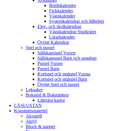
Årsbundet
Bordskalender
Fickkalender
Väggkalender
Systemkalendrar och tillbehör
Elev- och skolkalendrar
Väggkalendrar Studieåret
Lärarkalender
Övrigt Kalendrar
Spel och pussel
Sällskapsspel Vuxen
Sällskapsspel Barn och ungdom
Pussel Vuxen
Pussel Barn
Kortspel och småspel Vuxna
Kortspel och småspel Barn
Övrigt Spel och pussel
Leksaker
Bokstöd & Bokmärken
Litterära kartor
LÄSLUSTAN
Konstnärsmateriel
Akvarell
Akryl
Block & papper