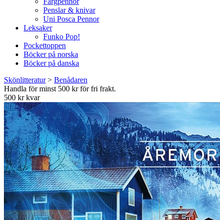
Färgpennor
Penslar & knivar
Uni Posca Pennor
Leksaker
Funko Pop!
Pockettoppen
Böcker på norska
Böcker på danska
Skönlitteratur
>
Benådaren
Handla för minst 500 kr för fri frakt.
500 kr kvar