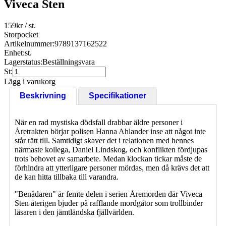
Viveca Sten
159
kr
/ st.
Storpocket
Artikelnummer:
9789137162522
Enhet:
st.
Lagerstatus:
Beställningsvara
St:
Lägg i varukorg
Beskrivning
Specifikationer
När en rad mystiska dödsfall drabbar äldre personer i
Åretrakten börjar polisen Hanna Ahlander inse att något inte
står rätt till. Samtidigt skaver det i relationen med hennes
närmaste kollega, Daniel Lindskog, och konflikten fördjupas
trots behovet av samarbete. Medan klockan tickar måste de
förhindra att ytterligare personer mördas, men då krävs det att
de kan hitta tillbaka till varandra.
"Benådaren" är femte delen i serien Åremorden där Viveca
Sten återigen bjuder på rafflande mordgåtor som trollbinder
läsaren i den jämtländska fjällvärlden.