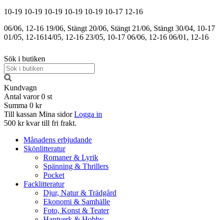
10-19
10-19
10-19
10-19
10-19
10-17
12-16
06/06, 12-16
19/06, Stängt
20/06, Stängt
21/06, Stängt
30/04, 10-17
01/05, 12-16
14/05, 12-16
23/05, 10-17
06/06, 12-16
06/01, 12-16
Sök i butiken
Kundvagn
Antal varor
0
st
Summa
0 kr
Till kassan
Mina sidor
Logga in
500 kr kvar till fri frakt.
Månadens erbjudande
Skönlitteratur
Romaner & Lyrik
Spänning & Thrillers
Pocket
Facklitteratur
Djur, Natur & Trädgård
Ekonomi & Samhälle
Foto, Konst & Teater
Hantverk & Hobby