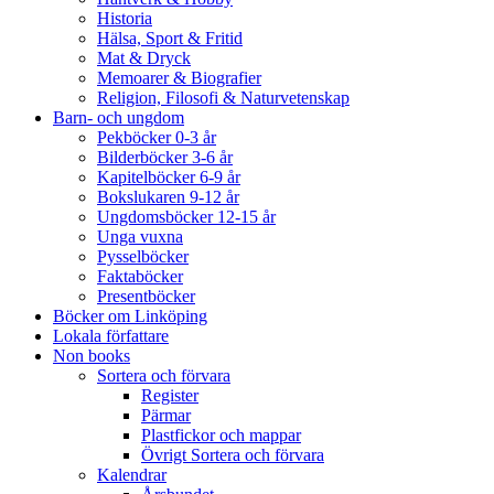
Historia
Hälsa, Sport & Fritid
Mat & Dryck
Memoarer & Biografier
Religion, Filosofi & Naturvetenskap
Barn- och ungdom
Pekböcker 0-3 år
Bilderböcker 3-6 år
Kapitelböcker 6-9 år
Bokslukaren 9-12 år
Ungdomsböcker 12-15 år
Unga vuxna
Pysselböcker
Faktaböcker
Presentböcker
Böcker om Linköping
Lokala författare
Non books
Sortera och förvara
Register
Pärmar
Plastfickor och mappar
Övrigt Sortera och förvara
Kalendrar