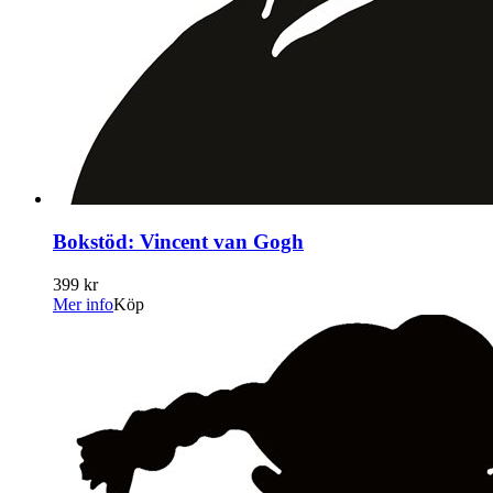
Bokstöd: Vincent van Gogh
399 kr
Mer info
Köp