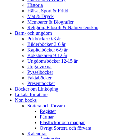
Historia
Hälsa, Sport & Fritid
Mat & Dryck
Memoarer & Biografier
Religion, Filosofi & Naturvetenskap
Barn- och ungdom
Pekböcker 0-3 år
Bilderböcker 3-6 år
Kapitelböcker 6-9 år
Bokslukaren 9-12 år
Ungdomsböcker 12-15 år
Unga vuxna
Pysselböcker
Faktaböcker
Presentböcker
Böcker om Linköping
Lokala författare
Non books
Sortera och förvara
Register
Pärmar
Plastfickor och mappar
Övrigt Sortera och förvara
Kalendrar