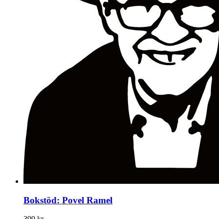
Bokstöd: Povel Ramel
399 kr