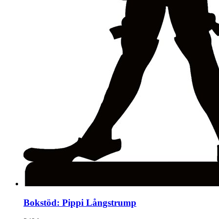
Bokstöd: Pippi Långstrump