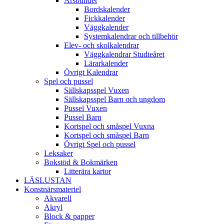
Årsbundet
Bordskalender
Fickkalender
Väggkalender
Systemkalendrar och tillbehör
Elev- och skolkalendrar
Väggkalendrar Studieåret
Lärarkalender
Övrigt Kalendrar
Spel och pussel
Sällskapsspel Vuxen
Sällskapsspel Barn och ungdom
Pussel Vuxen
Pussel Barn
Kortspel och småspel Vuxna
Kortspel och småspel Barn
Övrigt Spel och pussel
Leksaker
Bokstöd & Bokmärken
Litterära kartor
LÄSLUSTAN
Konstnärsmateriel
Akvarell
Akryl
Block & papper