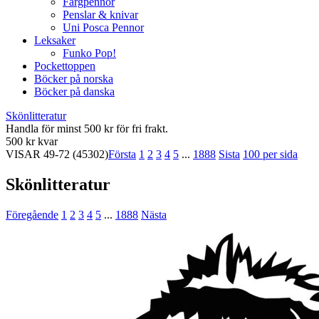
Färgpennor
Penslar & knivar
Uni Posca Pennor
Leksaker
Funko Pop!
Pockettoppen
Böcker på norska
Böcker på danska
Skönlitteratur
Handla för minst 500 kr för fri frakt.
500 kr kvar
VISAR
49-72
(45302)
Första
1
2
3
4
5
...
1888
Sista
100 per sida
Skönlitteratur
Föregående
1
2
3
4
5
...
1888
Nästa