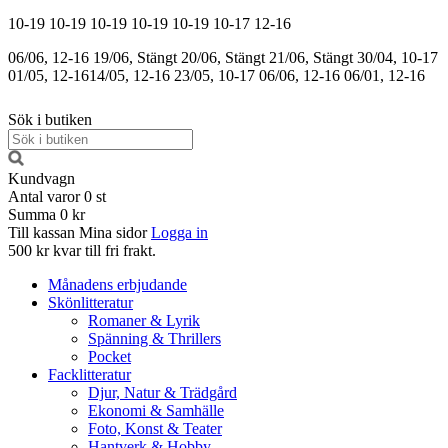
10-19
10-19
10-19
10-19
10-19
10-17
12-16
06/06, 12-16
19/06, Stängt
20/06, Stängt
21/06, Stängt
30/04, 10-17
01/05, 12-16
14/05, 12-16
23/05, 10-17
06/06, 12-16
06/01, 12-16
Sök i butiken
Kundvagn
Antal varor
0
st
Summa
0 kr
Till kassan
Mina sidor
Logga in
500 kr kvar till fri frakt.
Månadens erbjudande
Skönlitteratur
Romaner & Lyrik
Spänning & Thrillers
Pocket
Facklitteratur
Djur, Natur & Trädgård
Ekonomi & Samhälle
Foto, Konst & Teater
Hantverk & Hobby