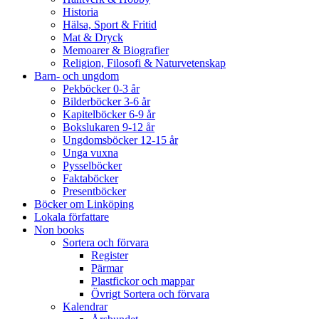
Historia
Hälsa, Sport & Fritid
Mat & Dryck
Memoarer & Biografier
Religion, Filosofi & Naturvetenskap
Barn- och ungdom
Pekböcker 0-3 år
Bilderböcker 3-6 år
Kapitelböcker 6-9 år
Bokslukaren 9-12 år
Ungdomsböcker 12-15 år
Unga vuxna
Pysselböcker
Faktaböcker
Presentböcker
Böcker om Linköping
Lokala författare
Non books
Sortera och förvara
Register
Pärmar
Plastfickor och mappar
Övrigt Sortera och förvara
Kalendrar