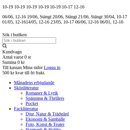
10-19
10-19
10-19
10-19
10-19
10-17
12-16
06/06, 12-16
19/06, Stängt
20/06, Stängt
21/06, Stängt
30/04, 10-17
01/05, 12-16
14/05, 12-16
23/05, 10-17
06/06, 12-16
06/01, 12-16
Sök i butiken
Kundvagn
Antal varor
0
st
Summa
0 kr
Till kassan
Mina sidor
Logga in
500 kr kvar till fri frakt.
Månadens erbjudande
Skönlitteratur
Romaner & Lyrik
Spänning & Thrillers
Pocket
Facklitteratur
Djur, Natur & Trädgård
Ekonomi & Samhälle
Foto, Konst & Teater
Hantverk & Hobby