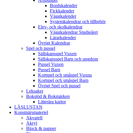
Årsbundet
Bordskalender
Fickkalender
Väggkalender
Systemkalendrar och tillbehör
Elev- och skolkalendrar
Väggkalendrar Studieåret
Lärarkalender
Övrigt Kalendrar
Spel och pussel
Sällskapsspel Vuxen
Sällskapsspel Barn och ungdom
Pussel Vuxen
Pussel Barn
Kortspel och småspel Vuxna
Kortspel och småspel Barn
Övrigt Spel och pussel
Leksaker
Bokstöd & Bokmärken
Litterära kartor
LÄSLUSTAN
Konstnärsmateriel
Akvarell
Akryl
Block & papper