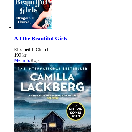
All the Beautiful Girls
ElizabethJ. Church
199 kr
Mer info
Köp