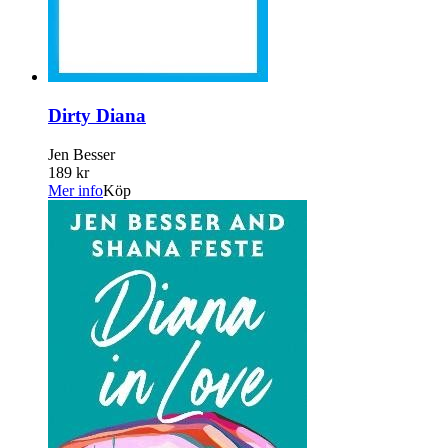
Dirty Diana
Jen Besser
189 kr
Mer info
Köp