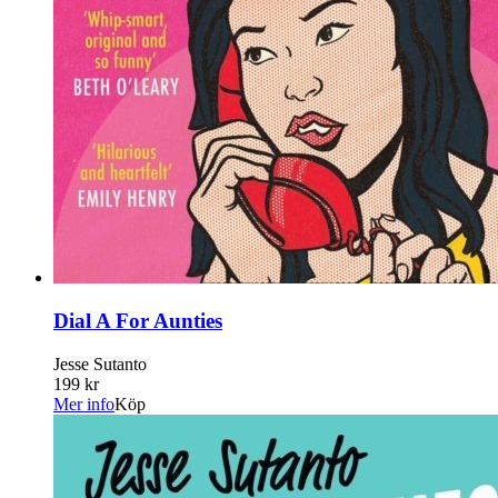
Dial A For Aunties
Jesse Sutanto
199 kr
Mer info
Köp