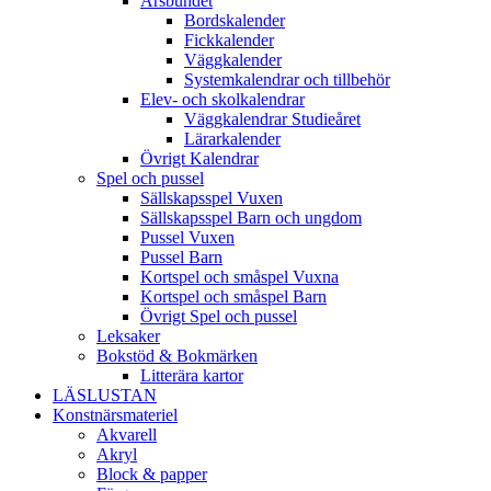
Årsbundet
Bordskalender
Fickkalender
Väggkalender
Systemkalendrar och tillbehör
Elev- och skolkalendrar
Väggkalendrar Studieåret
Lärarkalender
Övrigt Kalendrar
Spel och pussel
Sällskapsspel Vuxen
Sällskapsspel Barn och ungdom
Pussel Vuxen
Pussel Barn
Kortspel och småspel Vuxna
Kortspel och småspel Barn
Övrigt Spel och pussel
Leksaker
Bokstöd & Bokmärken
Litterära kartor
LÄSLUSTAN
Konstnärsmateriel
Akvarell
Akryl
Block & papper