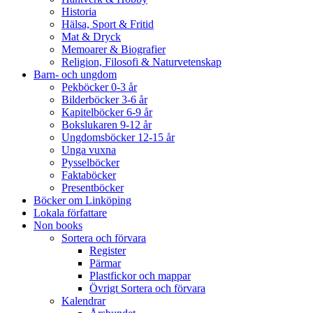
Historia
Hälsa, Sport & Fritid
Mat & Dryck
Memoarer & Biografier
Religion, Filosofi & Naturvetenskap
Barn- och ungdom
Pekböcker 0-3 år
Bilderböcker 3-6 år
Kapitelböcker 6-9 år
Bokslukaren 9-12 år
Ungdomsböcker 12-15 år
Unga vuxna
Pysselböcker
Faktaböcker
Presentböcker
Böcker om Linköping
Lokala författare
Non books
Sortera och förvara
Register
Pärmar
Plastfickor och mappar
Övrigt Sortera och förvara
Kalendrar