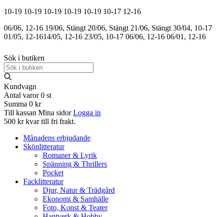
10-19
10-19
10-19
10-19
10-19
10-17
12-16
06/06, 12-16
19/06, Stängt
20/06, Stängt
21/06, Stängt
30/04, 10-17
01/05, 12-16
14/05, 12-16
23/05, 10-17
06/06, 12-16
06/01, 12-16
Sök i butiken
Kundvagn
Antal varor
0
st
Summa
0 kr
Till kassan
Mina sidor
Logga in
500 kr kvar till fri frakt.
Månadens erbjudande
Skönlitteratur
Romaner & Lyrik
Spänning & Thrillers
Pocket
Facklitteratur
Djur, Natur & Trädgård
Ekonomi & Samhälle
Foto, Konst & Teater
Hantverk & Hobby