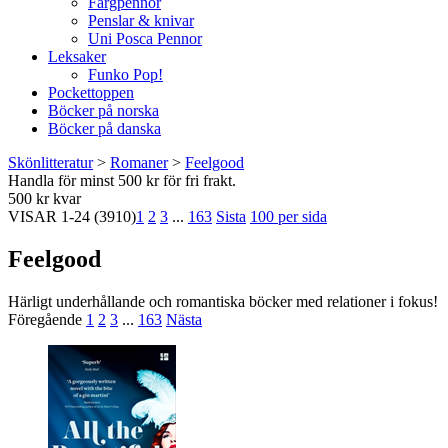
Färgpennor
Penslar & knivar
Uni Posca Pennor
Leksaker
Funko Pop!
Pockettoppen
Böcker på norska
Böcker på danska
Skönlitteratur
>
Romaner
>
Feelgood
Handla för minst 500 kr för fri frakt.
500 kr kvar
VISAR
1-24
(3910)
1
2
3
...
163
Sista
100 per sida
Feelgood
Härligt underhållande och romantiska böcker med relationer i fokus!
Föregående
1
2
3
...
163
Nästa