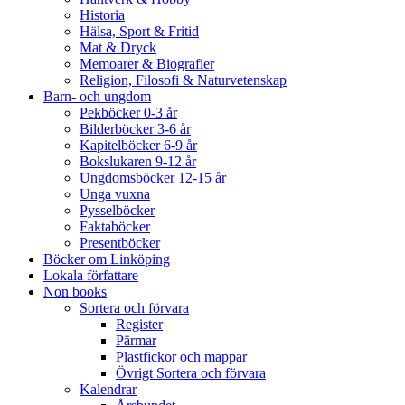
Historia
Hälsa, Sport & Fritid
Mat & Dryck
Memoarer & Biografier
Religion, Filosofi & Naturvetenskap
Barn- och ungdom
Pekböcker 0-3 år
Bilderböcker 3-6 år
Kapitelböcker 6-9 år
Bokslukaren 9-12 år
Ungdomsböcker 12-15 år
Unga vuxna
Pysselböcker
Faktaböcker
Presentböcker
Böcker om Linköping
Lokala författare
Non books
Sortera och förvara
Register
Pärmar
Plastfickor och mappar
Övrigt Sortera och förvara
Kalendrar