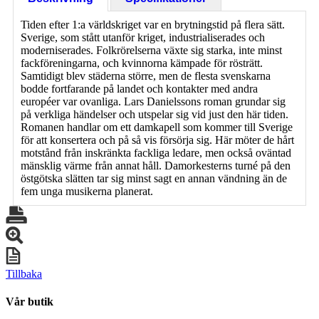
Tiden efter 1:a världskriget var en brytningstid på flera sätt.
Sverige, som stått utanför kriget, industrialiserades och
moderniserades. Folkrörelserna växte sig starka, inte minst
fackföreningarna, och kvinnorna kämpade för rösträtt.
Samtidigt blev städerna större, men de flesta svenskarna
bodde fortfarande på landet och kontakter med andra
européer var ovanliga. Lars Danielssons roman grundar sig
på verkliga händelser och utspelar sig vid just den här tiden.
Romanen handlar om ett damkapell som kommer till Sverige
för att konsertera och på så vis försörja sig. Här möter de hårt
motstånd från inskränkta fackliga ledare, men också oväntad
mänsklig värme från annat håll. Damorkesterns turné på den
östgötska slätten tar sig minst sagt en annan vändning än de
fem unga musikerna planerat.
Tillbaka
Vår butik