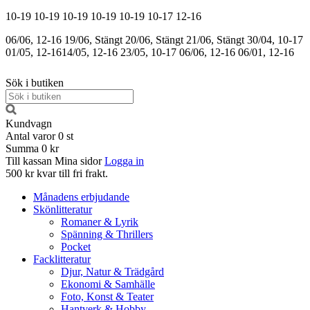
10-19
10-19
10-19
10-19
10-19
10-17
12-16
06/06, 12-16
19/06, Stängt
20/06, Stängt
21/06, Stängt
30/04, 10-17
01/05, 12-16
14/05, 12-16
23/05, 10-17
06/06, 12-16
06/01, 12-16
Sök i butiken
Kundvagn
Antal varor
0
st
Summa
0 kr
Till kassan
Mina sidor
Logga in
500 kr kvar till fri frakt.
Månadens erbjudande
Skönlitteratur
Romaner & Lyrik
Spänning & Thrillers
Pocket
Facklitteratur
Djur, Natur & Trädgård
Ekonomi & Samhälle
Foto, Konst & Teater
Hantverk & Hobby