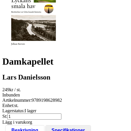
Damkapellet
Lars Danielsson
249
kr
/ st.
Inbunden
Artikelnummer:
9789198628982
Enhet:
st.
Lagerstatus:
I lager
St:
Lägg i varukorg
Beskrivning
Specifikationer