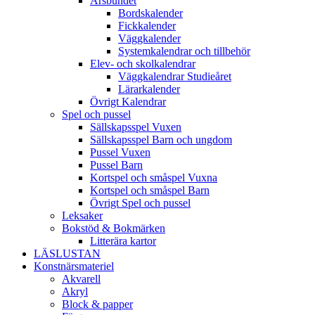
Årsbundet
Bordskalender
Fickkalender
Väggkalender
Systemkalendrar och tillbehör
Elev- och skolkalendrar
Väggkalendrar Studieåret
Lärarkalender
Övrigt Kalendrar
Spel och pussel
Sällskapsspel Vuxen
Sällskapsspel Barn och ungdom
Pussel Vuxen
Pussel Barn
Kortspel och småspel Vuxna
Kortspel och småspel Barn
Övrigt Spel och pussel
Leksaker
Bokstöd & Bokmärken
Litterära kartor
LÄSLUSTAN
Konstnärsmateriel
Akvarell
Akryl
Block & papper