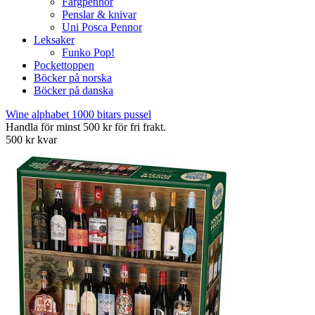
Färgpennor
Penslar & knivar
Uni Posca Pennor
Leksaker
Funko Pop!
Pockettoppen
Böcker på norska
Böcker på danska
Wine alphabet 1000 bitars pussel
Handla för minst 500 kr för fri frakt.
500 kr kvar