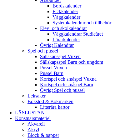
Årsbundet
Bordskalender
Fickkalender
Väggkalender
Systemkalendrar och tillbehör
Elev- och skolkalendrar
Väggkalendrar Studieåret
Lärarkalender
Övrigt Kalendrar
Spel och pussel
Sällskapsspel Vuxen
Sällskapsspel Barn och ungdom
Pussel Vuxen
Pussel Barn
Kortspel och småspel Vuxna
Kortspel och småspel Barn
Övrigt Spel och pussel
Leksaker
Bokstöd & Bokmärken
Litterära kartor
LÄSLUSTAN
Konstnärsmateriel
Akvarell
Akryl
Block & papper