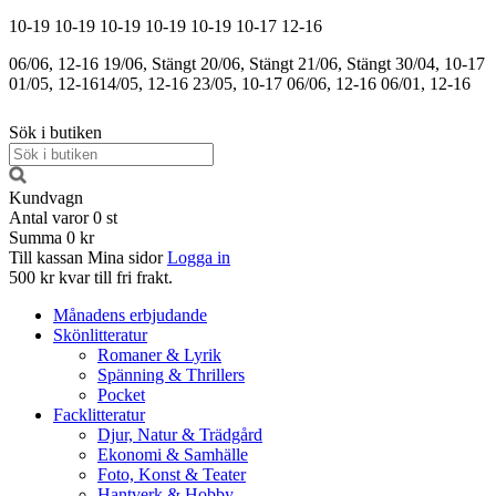
10-19
10-19
10-19
10-19
10-19
10-17
12-16
06/06, 12-16
19/06, Stängt
20/06, Stängt
21/06, Stängt
30/04, 10-17
01/05, 12-16
14/05, 12-16
23/05, 10-17
06/06, 12-16
06/01, 12-16
Sök i butiken
Kundvagn
Antal varor
0
st
Summa
0 kr
Till kassan
Mina sidor
Logga in
500 kr kvar till fri frakt.
Månadens erbjudande
Skönlitteratur
Romaner & Lyrik
Spänning & Thrillers
Pocket
Facklitteratur
Djur, Natur & Trädgård
Ekonomi & Samhälle
Foto, Konst & Teater
Hantverk & Hobby