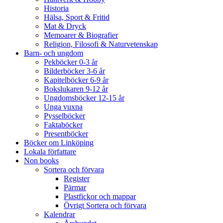
Historia
Hälsa, Sport & Fritid
Mat & Dryck
Memoarer & Biografier
Religion, Filosofi & Naturvetenskap
Barn- och ungdom
Pekböcker 0-3 år
Bilderböcker 3-6 år
Kapitelböcker 6-9 år
Bokslukaren 9-12 år
Ungdomsböcker 12-15 år
Unga vuxna
Pysselböcker
Faktaböcker
Presentböcker
Böcker om Linköping
Lokala författare
Non books
Sortera och förvara
Register
Pärmar
Plastfickor och mappar
Övrigt Sortera och förvara
Kalendrar