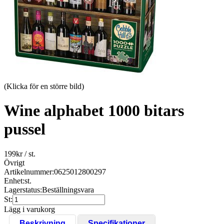
(Klicka för en större bild)
Wine alphabet 1000 bitars
pussel
199
kr
/ st.
Övrigt
Artikelnummer:
0625012800297
Enhet:
st.
Lagerstatus:
Beställningsvara
St:
Lägg i varukorg
Beskrivning
Specifikationer