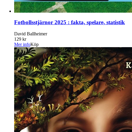
Fotbollsstjärnor 2025 : fakta, spelare, statistik
David Ballheimer
129 kr
Mer info
Köp