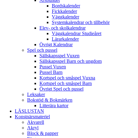
Årsbundet
Bordskalender
Fickkalender
Väggkalender
Systemkalendrar och tillbehör
Elev- och skolkalendrar
Väggkalendrar Studieåret
Lärarkalender
Övrigt Kalendrar
Spel och pussel
Sällskapsspel Vuxen
Sällskapsspel Barn och ungdom
Pussel Vuxen
Pussel Barn
Kortspel och småspel Vuxna
Kortspel och småspel Barn
Övrigt Spel och pussel
Leksaker
Bokstöd & Bokmärken
Litterära kartor
LÄSLUSTAN
Konstnärsmateriel
Akvarell
Akryl
Block & papper