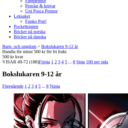
Färgpennor
Penslar & knivar
Uni Posca Pennor
Leksaker
Funko Pop!
Pockettoppen
Böcker på norska
Böcker på danska
Barn- och ungdom
>
Bokslukaren 9-12 år
Handla för minst 500 kr för fri frakt.
500 kr kvar
VISAR
49-72
(188)
Första
1
2
3
4
5
...
8
Sista
100 per sida
Bokslukaren 9-12 år
Föregående
1
2
3
4
5
...
8
Nästa