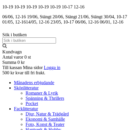
10-19
10-19
10-19
10-19
10-19
10-17
12-16
06/06, 12-16
19/06, Stängt
20/06, Stängt
21/06, Stängt
30/04, 10-17
01/05, 12-16
14/05, 12-16
23/05, 10-17
06/06, 12-16
06/01, 12-16
Sök i butiken
Kundvagn
Antal varor
0
st
Summa
0 kr
Till kassan
Mina sidor
Logga in
500 kr kvar till fri frakt.
Månadens erbjudande
Skönlitteratur
Romaner & Lyrik
Spänning & Thrillers
Pocket
Facklitteratur
Djur, Natur & Trädgård
Ekonomi & Samhälle
Foto, Konst & Teater
Hantverk & Hobby