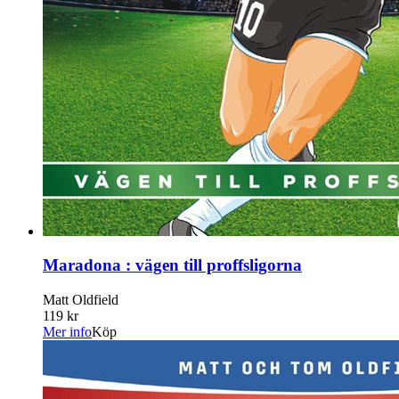
Maradona : vägen till proffsligorna
Matt Oldfield
119 kr
Mer info
Köp