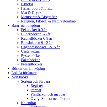
Historia
Hälsa, Sport & Fritid
Mat & Dryck
Memoarer & Biografier
Religion, Filosofi & Naturvetenskap
Barn- och ungdom
Pekböcker 0-3 år
Bilderböcker 3-6 år
Kapitelböcker 6-9 år
Bokslukaren 9-12 år
Ungdomsböcker 12-15 år
Unga vuxna
Pysselböcker
Faktaböcker
Presentböcker
Böcker om Linköping
Lokala författare
Non books
Sortera och förvara
Register
Pärmar
Plastfickor och mappar
Övrigt Sortera och förvara
Kalendrar