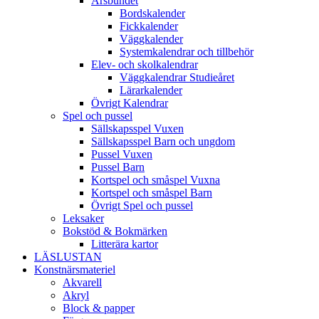
Årsbundet
Bordskalender
Fickkalender
Väggkalender
Systemkalendrar och tillbehör
Elev- och skolkalendrar
Väggkalendrar Studieåret
Lärarkalender
Övrigt Kalendrar
Spel och pussel
Sällskapsspel Vuxen
Sällskapsspel Barn och ungdom
Pussel Vuxen
Pussel Barn
Kortspel och småspel Vuxna
Kortspel och småspel Barn
Övrigt Spel och pussel
Leksaker
Bokstöd & Bokmärken
Litterära kartor
LÄSLUSTAN
Konstnärsmateriel
Akvarell
Akryl
Block & papper