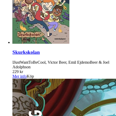
Skurkskolan
IJustWantToBeCool, Victor Beer, Emil EjdemoBeer & Joel
Adolphson
229 kr
Mer info
Köp