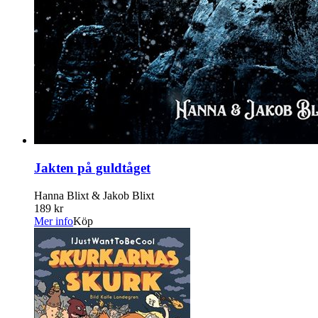
Jakten på guldtåget
Hanna Blixt & Jakob Blixt
189 kr
Mer info
Köp