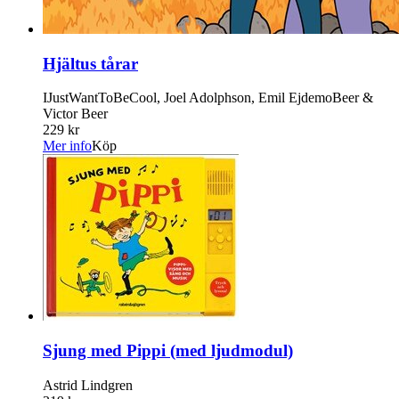
Hjältus tårar
IJustWantToBeCool, Joel Adolphson, Emil EjdemoBeer &
Victor Beer
229 kr
Mer info
Köp
Sjung med Pippi (med ljudmodul)
Astrid Lindgren