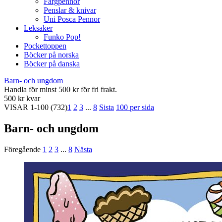
Färgpennor
Penslar & knivar
Uni Posca Pennor
Leksaker
Funko Pop!
Pockettoppen
Böcker på norska
Böcker på danska
Barn- och ungdom
Handla för minst 500 kr för fri frakt.
500 kr kvar
VISAR
1-100
(732)
1
2
3
...
8
Sista
100 per sida
Barn- och ungdom
Föregående
1
2
3
...
8
Nästa