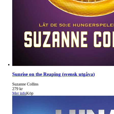
Sunrise on the Reaping (svensk utgåva)
Suzanne Collins
279 kr
Mer info
Köp