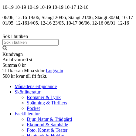
10-19
10-19
10-19
10-19
10-19
10-17
12-16
06/06, 12-16
19/06, Stängt
20/06, Stängt
21/06, Stängt
30/04, 10-17
01/05, 12-16
14/05, 12-16
23/05, 10-17
06/06, 12-16
06/01, 12-16
Sök i butiken
Kundvagn
Antal varor
0
st
Summa
0 kr
Till kassan
Mina sidor
Logga in
500 kr kvar till fri frakt.
Månadens erbjudande
Skönlitteratur
Romaner & Lyrik
Spänning & Thrillers
Pocket
Facklitteratur
Djur, Natur & Trädgård
Ekonomi & Samhälle
Foto, Konst & Teater
Hantverk & Hobby