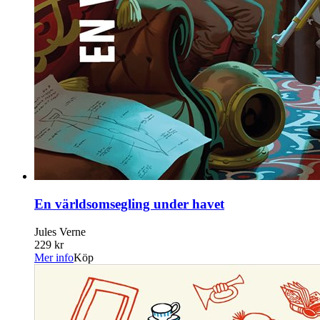
En världsomsegling under havet
Jules Verne
229 kr
Mer info
Köp