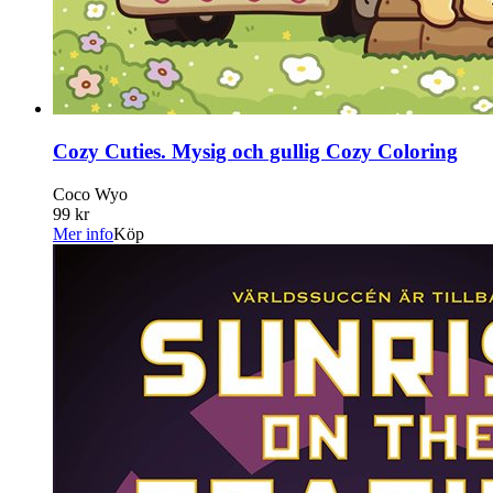
Cozy Cuties. Mysig och gullig Cozy Coloring
Coco Wyo
99 kr
Mer info
Köp