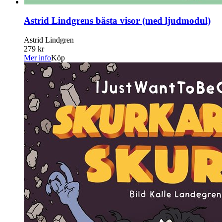
Astrid Lindgrens bästa visor (med ljudmodul)
Astrid Lindgren
279 kr
Mer info
Köp