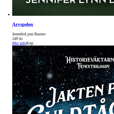
Arvspelen
JenniferLynn Barnes
249 kr
Mer info
Köp