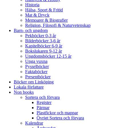
Historia
Hälsa, Sport & Fritid
Mat & Dryck
Memoarer & Biografier
Religion, Filosofi & Naturvetenskap
Barn- och ungdom
Pekböcker 0-3 år
Bilderböcker 3-6 år
Kapitelböcker 6-9 år
Bokslukaren 9-12 år
Ungdomsböcker 12-15 år
Unga vuxna
Pysselböcker
Faktaböcker
Presentböcker
Böcker om Linköping
Lokala författare
Non books
Sortera och förvara
Register
Pärmar
Plastfickor och mappar
Övrigt Sortera och förvara
Kalendrar