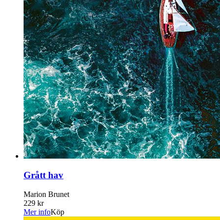
Grått hav
Marion Brunet
229 kr
Mer info
Köp