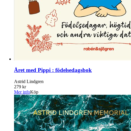
Året med Pippi : födelsedagsbok
Astrid Lindgren
279 kr
Mer info
Köp