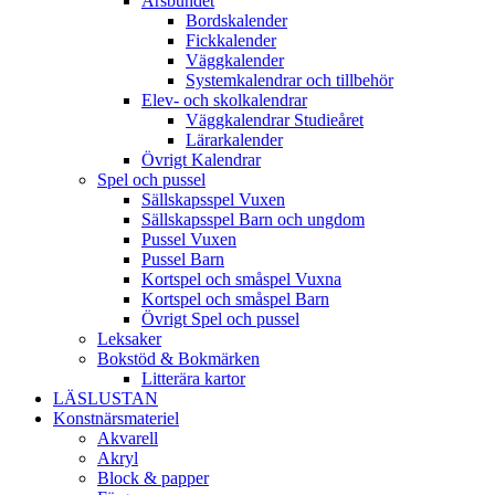
Årsbundet
Bordskalender
Fickkalender
Väggkalender
Systemkalendrar och tillbehör
Elev- och skolkalendrar
Väggkalendrar Studieåret
Lärarkalender
Övrigt Kalendrar
Spel och pussel
Sällskapsspel Vuxen
Sällskapsspel Barn och ungdom
Pussel Vuxen
Pussel Barn
Kortspel och småspel Vuxna
Kortspel och småspel Barn
Övrigt Spel och pussel
Leksaker
Bokstöd & Bokmärken
Litterära kartor
LÄSLUSTAN
Konstnärsmateriel
Akvarell
Akryl
Block & papper