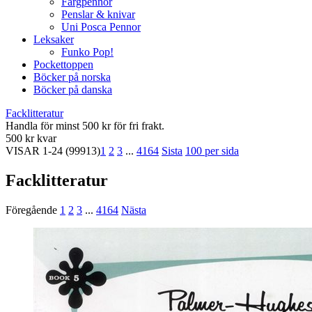
Färgpennor
Penslar & knivar
Uni Posca Pennor
Leksaker
Funko Pop!
Pockettoppen
Böcker på norska
Böcker på danska
Facklitteratur
Handla för minst 500 kr för fri frakt.
500 kr kvar
VISAR
1-24
(99913)
1
2
3
...
4164
Sista
100 per sida
Facklitteratur
Föregående
1
2
3
...
4164
Nästa