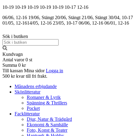
10-19
10-19
10-19
10-19
10-19
10-17
12-16
06/06, 12-16
19/06, Stängt
20/06, Stängt
21/06, Stängt
30/04, 10-17
01/05, 12-16
14/05, 12-16
23/05, 10-17
06/06, 12-16
06/01, 12-16
Sök i butiken
Kundvagn
Antal varor
0
st
Summa
0 kr
Till kassan
Mina sidor
Logga in
500 kr kvar till fri frakt.
Månadens erbjudande
Skönlitteratur
Romaner & Lyrik
Spänning & Thrillers
Pocket
Facklitteratur
Djur, Natur & Trädgård
Ekonomi & Samhälle
Foto, Konst & Teater
Hantverk & Hobby