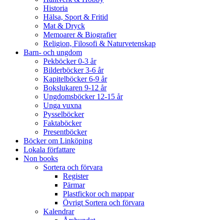
Historia
Hälsa, Sport & Fritid
Mat & Dryck
Memoarer & Biografier
Religion, Filosofi & Naturvetenskap
Barn- och ungdom
Pekböcker 0-3 år
Bilderböcker 3-6 år
Kapitelböcker 6-9 år
Bokslukaren 9-12 år
Ungdomsböcker 12-15 år
Unga vuxna
Pysselböcker
Faktaböcker
Presentböcker
Böcker om Linköping
Lokala författare
Non books
Sortera och förvara
Register
Pärmar
Plastfickor och mappar
Övrigt Sortera och förvara
Kalendrar