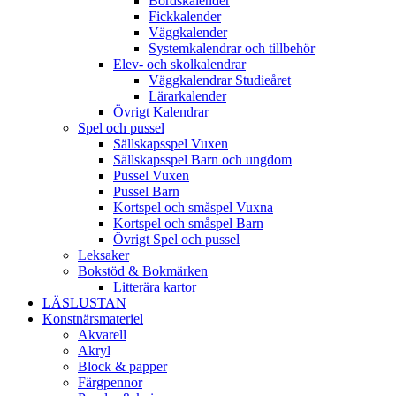
Bordskalender
Fickkalender
Väggkalender
Systemkalendrar och tillbehör
Elev- och skolkalendrar
Väggkalendrar Studieåret
Lärarkalender
Övrigt Kalendrar
Spel och pussel
Sällskapsspel Vuxen
Sällskapsspel Barn och ungdom
Pussel Vuxen
Pussel Barn
Kortspel och småspel Vuxna
Kortspel och småspel Barn
Övrigt Spel och pussel
Leksaker
Bokstöd & Bokmärken
Litterära kartor
LÄSLUSTAN
Konstnärsmateriel
Akvarell
Akryl
Block & papper
Färgpennor