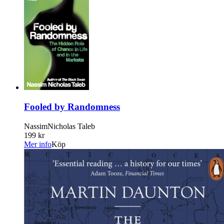
Fooled by Randomness
NassimNicholas Taleb
199 kr
Mer info
Köp