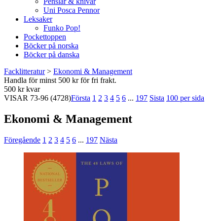
Penslar & knivar
Uni Posca Pennor
Leksaker
Funko Pop!
Pockettoppen
Böcker på norska
Böcker på danska
Facklitteratur
>
Ekonomi & Management
Handla för minst 500 kr för fri frakt.
500 kr kvar
VISAR
73-96
(4728)
Första
1
2
3
4
5
6
...
197
Sista
100 per sida
Ekonomi & Management
Föregående
1
2
3
4
5
6
...
197
Nästa