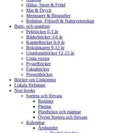
Hälsa, Sport & Fritid
Mat & Dryck
Memoarer & Biografier
Religion, Filosofi & Naturvetenskap
Barn- och ungdom
Pekböcker 0-3 år
Bilderböcker 3-6 år
Kapitelböcker 6-9 år
Bokslukaren 9-12 år
Ungdomsböcker 12-15 år
Unga vuxna
Pysselböcker
Faktaböcker
Presentböcker
Böcker om Linköping
Lokala författare
Non books
Sortera och förvara
Register
Pärmar
Plastfickor och mappar
Övrigt Sortera och förvara
Kalendrar
Årsbundet