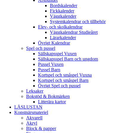
Årsbundet
Bordskalender
Fickkalender
Väggkalender
Systemkalendrar och tillbehör
Elev- och skolkalendrar
Väggkalendrar Studieåret
Lärarkalender
Övrigt Kalendrar
Spel och pussel
Sällskapsspel Vuxen
Sällskapsspel Barn och ungdom
Pussel Vuxen
Pussel Barn
Kortspel och småspel Vuxna
Kortspel och småspel Barn
Övrigt Spel och pussel
Leksaker
Bokstöd & Bokmärken
Litterära kartor
LÄSLUSTAN
Konstnärsmateriel
Akvarell
Akryl
Block & papper