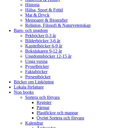
Historia
Hälsa, Sport & Fritid
Mat & Dryck
Memoarer & Biografier
Religion, Filosofi & Naturvetenskap
Barn- och ungdom
Pekböcker 0-3 år
Bilderböcker 3-6 år
Kapitelböcker 6-9 år
Bokslukaren 9-12 år
Ungdomsböcker 12-15 år
Unga vuxna
Pysselböcker
Faktaböcker
Presentböcker
Böcker om Linköping
Lokala författare
Non books
Sortera och förvara
Register
Pärmar
Plastfickor och mappar
Övrigt Sortera och förvara
Kalendrar