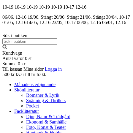
10-19
10-19
10-19
10-19
10-19
10-17
12-16
06/06, 12-16
19/06, Stängt
20/06, Stängt
21/06, Stängt
30/04, 10-17
01/05, 12-16
14/05, 12-16
23/05, 10-17
06/06, 12-16
06/01, 12-16
Sök i butiken
Kundvagn
Antal varor
0
st
Summa
0 kr
Till kassan
Mina sidor
Logga in
500 kr kvar till fri frakt.
Månadens erbjudande
Skönlitteratur
Romaner & Lyrik
Spänning & Thrillers
Pocket
Facklitteratur
Djur, Natur & Trädgård
Ekonomi & Samhälle
Foto, Konst & Teater
Hantverk & Hobby