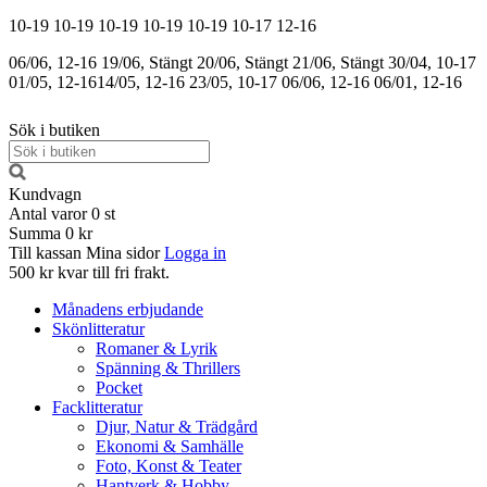
10-19
10-19
10-19
10-19
10-19
10-17
12-16
06/06, 12-16
19/06, Stängt
20/06, Stängt
21/06, Stängt
30/04, 10-17
01/05, 12-16
14/05, 12-16
23/05, 10-17
06/06, 12-16
06/01, 12-16
Sök i butiken
Kundvagn
Antal varor
0
st
Summa
0 kr
Till kassan
Mina sidor
Logga in
500 kr kvar till fri frakt.
Månadens erbjudande
Skönlitteratur
Romaner & Lyrik
Spänning & Thrillers
Pocket
Facklitteratur
Djur, Natur & Trädgård
Ekonomi & Samhälle
Foto, Konst & Teater
Hantverk & Hobby