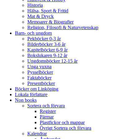
Historia
Hälsa, Sport & Fritid
Mat & Dryck
Memoarer & Biografier
Religion, Filosofi & Naturvetenskap
Barn- och ungdom
Pekböcker 0-3 år
Bilderböcker 3-6 år
Kapitelböcker 6-9 år
Bokslukaren 9-12 år
Ungdomsböcker 12-15 år
Unga vuxna
Pysselböcker
Faktaböcker
Presentböcker
Böcker om Linköping
Lokala författare
Non books
Sortera och förvara
Register
Pärmar
Plastfickor och mappar
Övrigt Sortera och förvara
Kalendrar