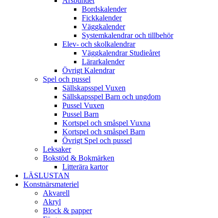
Årsbundet
Bordskalender
Fickkalender
Väggkalender
Systemkalendrar och tillbehör
Elev- och skolkalendrar
Väggkalendrar Studieåret
Lärarkalender
Övrigt Kalendrar
Spel och pussel
Sällskapsspel Vuxen
Sällskapsspel Barn och ungdom
Pussel Vuxen
Pussel Barn
Kortspel och småspel Vuxna
Kortspel och småspel Barn
Övrigt Spel och pussel
Leksaker
Bokstöd & Bokmärken
Litterära kartor
LÄSLUSTAN
Konstnärsmateriel
Akvarell
Akryl
Block & papper