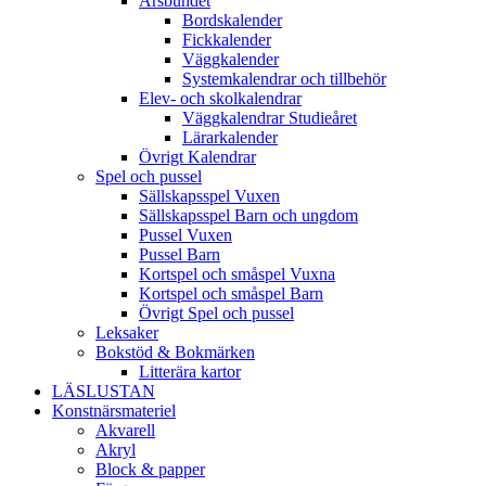
Årsbundet
Bordskalender
Fickkalender
Väggkalender
Systemkalendrar och tillbehör
Elev- och skolkalendrar
Väggkalendrar Studieåret
Lärarkalender
Övrigt Kalendrar
Spel och pussel
Sällskapsspel Vuxen
Sällskapsspel Barn och ungdom
Pussel Vuxen
Pussel Barn
Kortspel och småspel Vuxna
Kortspel och småspel Barn
Övrigt Spel och pussel
Leksaker
Bokstöd & Bokmärken
Litterära kartor
LÄSLUSTAN
Konstnärsmateriel
Akvarell
Akryl
Block & papper