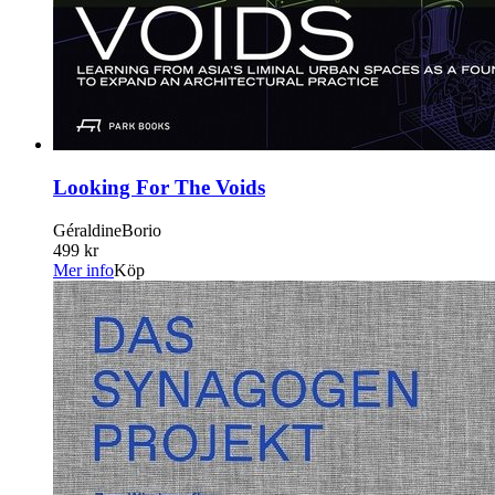
Looking For The Voids
GéraldineBorio
499 kr
Mer info
Köp