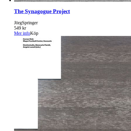
The Synagogue Project
JörgSpringer
549 kr
Mer info
Köp