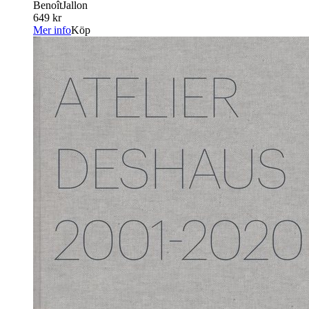
BenoîtJallon
649 kr
Mer info
Köp