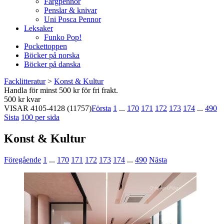
Färgpennor
Penslar & knivar
Uni Posca Pennor
Leksaker
Funko Pop!
Pockettoppen
Böcker på norska
Böcker på danska
Facklitteratur
>
Konst & Kultur
Handla för minst 500 kr för fri frakt.
500 kr kvar
VISAR
4105-4128
(11757)
Första
1
...
170
171
172
173
174
...
490
Sista
100 per sida
Konst & Kultur
Föregående
1
...
170
171
172
173
174
...
490
Nästa