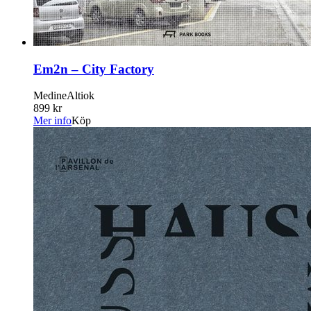
Em2n – City Factory
MedineAltiok
899 kr
Mer info
Köp