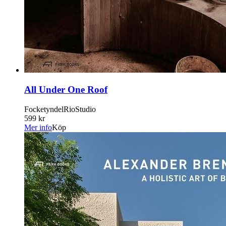
All Under One Roof
FocketyndelRioStudio
599 kr
Mer info
Köp