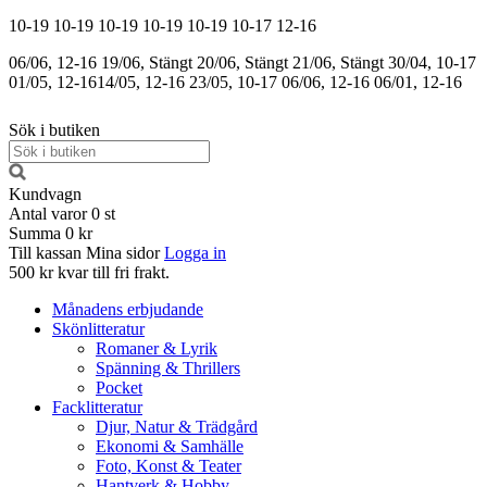
10-19
10-19
10-19
10-19
10-19
10-17
12-16
06/06, 12-16
19/06, Stängt
20/06, Stängt
21/06, Stängt
30/04, 10-17
01/05, 12-16
14/05, 12-16
23/05, 10-17
06/06, 12-16
06/01, 12-16
Sök i butiken
Kundvagn
Antal varor
0
st
Summa
0 kr
Till kassan
Mina sidor
Logga in
500 kr kvar till fri frakt.
Månadens erbjudande
Skönlitteratur
Romaner & Lyrik
Spänning & Thrillers
Pocket
Facklitteratur
Djur, Natur & Trädgård
Ekonomi & Samhälle
Foto, Konst & Teater
Hantverk & Hobby