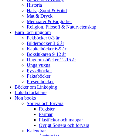
Historia
Hälsa, Sport & Fritid
Mat & Dryck
Memoarer & Biografier
Religion, Filosofi & Naturvetenskap
Barn- och ungdom
Pekböcker 0-3 år
Bilderböcker 3-6 år
Kapitelböcker 6-9 år
Bokslukaren 9-12 år
Ungdomsböcker 12-15 år
Unga vuxna
Pysselböcker
Faktaböcker
Presentböcker
Böcker om Linköping
Lokala författare
Non books
Sortera och förvara
Register
Pärmar
Plastfickor och mappar
Övrigt Sortera och förvara
Kalendrar