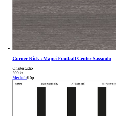
Corner Kick : Mapei Football Center Sassuolo
Onsitestudio
399 kr
Mer info
Köp