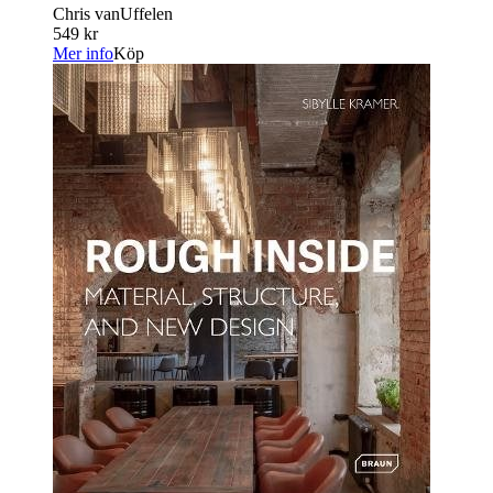
Chris vanUffelen
549 kr
Mer info
Köp