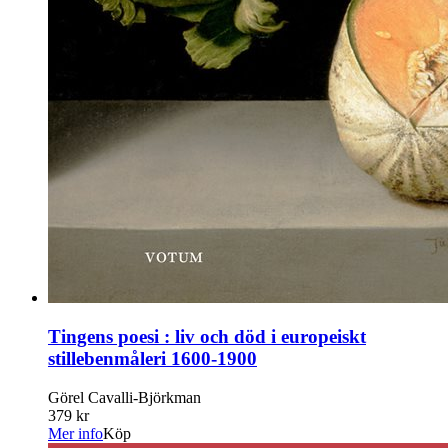
Tingens poesi : liv och död i europeiskt
stillebenmåleri 1600-1900
Görel Cavalli-Björkman
379 kr
Mer info
Köp