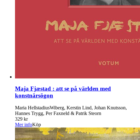
Maja Fjæstad : att se på världen med
konstnärsögon
Maria HellstadiusWiberg, Kerstin Lind, Johan Knutsson,
Hannes Trygg, Per Faxneld & Patrik Steorn
329 kr
Mer info
Köp