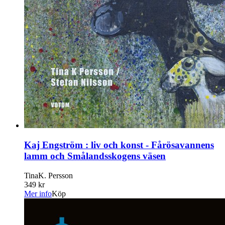
Kaj Engström : liv och konst - Fårösavannens
lamm och Smålandsskogens väsen
TinaK. Persson
349 kr
Mer info
Köp