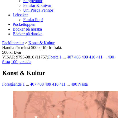
Färgpennor
Penslar & knivar
Uni Posca Pennor
Leksaker
Funko Pop!
Pockettoppen
Böcker på norska
Böcker på danska
Facklitteratur
>
Konst & Kultur
Handla för minst 500 kr för fri frakt.
500 kr kvar
VISAR
9793-9816
(11757)
Första
1
...
407
408
409
410
411
...
490
Sista
100 per sida
Konst & Kultur
Föregående
1
...
407
408
409
410
411
...
490
Nästa