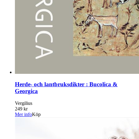
Herde- och lantbruksdikter : Bucolica &
Georgica
Vergilius
249 kr
Mer info
Köp