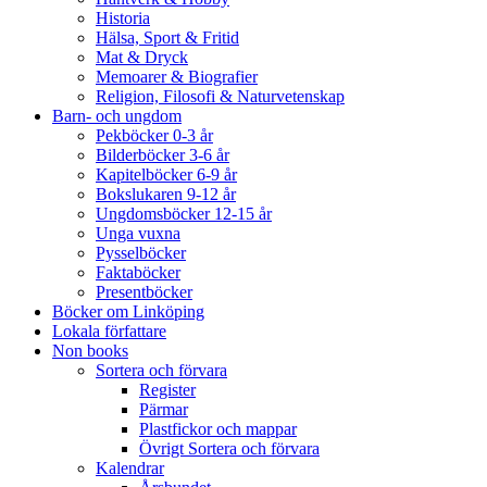
Historia
Hälsa, Sport & Fritid
Mat & Dryck
Memoarer & Biografier
Religion, Filosofi & Naturvetenskap
Barn- och ungdom
Pekböcker 0-3 år
Bilderböcker 3-6 år
Kapitelböcker 6-9 år
Bokslukaren 9-12 år
Ungdomsböcker 12-15 år
Unga vuxna
Pysselböcker
Faktaböcker
Presentböcker
Böcker om Linköping
Lokala författare
Non books
Sortera och förvara
Register
Pärmar
Plastfickor och mappar
Övrigt Sortera och förvara
Kalendrar