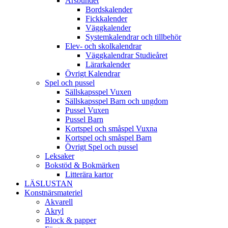
Årsbundet
Bordskalender
Fickkalender
Väggkalender
Systemkalendrar och tillbehör
Elev- och skolkalendrar
Väggkalendrar Studieåret
Lärarkalender
Övrigt Kalendrar
Spel och pussel
Sällskapsspel Vuxen
Sällskapsspel Barn och ungdom
Pussel Vuxen
Pussel Barn
Kortspel och småspel Vuxna
Kortspel och småspel Barn
Övrigt Spel och pussel
Leksaker
Bokstöd & Bokmärken
Litterära kartor
LÄSLUSTAN
Konstnärsmateriel
Akvarell
Akryl
Block & papper