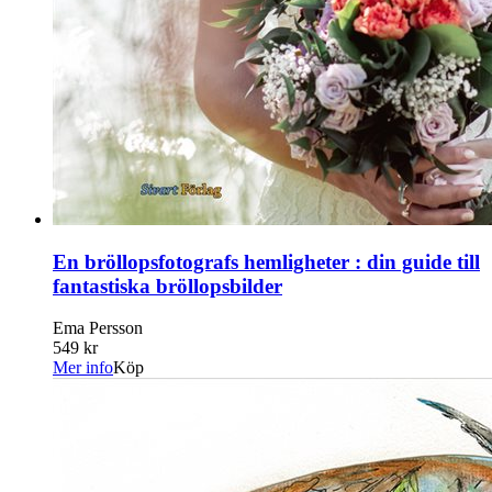
En bröllopsfotografs hemligheter : din guide till
fantastiska bröllopsbilder
Ema Persson
549 kr
Mer info
Köp