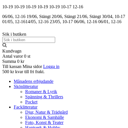
10-19
10-19
10-19
10-19
10-19
10-17
12-16
06/06, 12-16
19/06, Stängt
20/06, Stängt
21/06, Stängt
30/04, 10-17
01/05, 12-16
14/05, 12-16
23/05, 10-17
06/06, 12-16
06/01, 12-16
Sök i butiken
Kundvagn
Antal varor
0
st
Summa
0 kr
Till kassan
Mina sidor
Logga in
500 kr kvar till fri frakt.
Månadens erbjudande
Skönlitteratur
Romaner & Lyrik
Spänning & Thrillers
Pocket
Facklitteratur
Djur, Natur & Trädgård
Ekonomi & Samhälle
Foto, Konst & Teater
Hantverk & Hobby