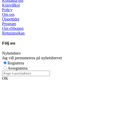
Kontakta oss
Köpvillkor
Policy
Om oss
Öppettider
Program
Om eShopen
Returansökan
Följ oss
Nyhetsbrev
Jag vill prenumerera på nyhetsbrevet
Registrera
Avregistrera
OK