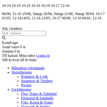
10-19
10-19
10-19
10-19
10-19
10-17
12-16
06/06, 12-16
19/06, Stängt
20/06, Stängt
21/06, Stängt
30/04, 10-17
01/05, 12-16
14/05, 12-16
23/05, 10-17
06/06, 12-16
06/01, 12-16
Sök i butiken
Kundvagn
Antal varor
0
st
Summa
0 kr
Till kassan
Mina sidor
Logga in
500 kr kvar till fri frakt.
Månadens erbjudande
Skönlitteratur
Romaner & Lyrik
Spänning & Thrillers
Pocket
Facklitteratur
Djur, Natur & Trädgård
Ekonomi & Samhälle
Foto, Konst & Teater
Hantverk & Hobby