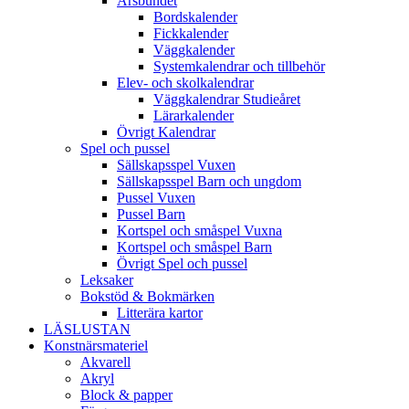
Årsbundet
Bordskalender
Fickkalender
Väggkalender
Systemkalendrar och tillbehör
Elev- och skolkalendrar
Väggkalendrar Studieåret
Lärarkalender
Övrigt Kalendrar
Spel och pussel
Sällskapsspel Vuxen
Sällskapsspel Barn och ungdom
Pussel Vuxen
Pussel Barn
Kortspel och småspel Vuxna
Kortspel och småspel Barn
Övrigt Spel och pussel
Leksaker
Bokstöd & Bokmärken
Litterära kartor
LÄSLUSTAN
Konstnärsmateriel
Akvarell
Akryl
Block & papper