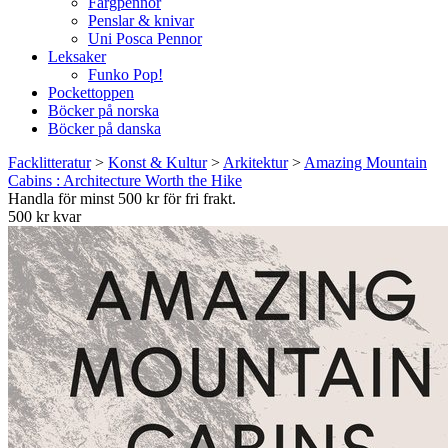
Färgpennor
Penslar & knivar
Uni Posca Pennor
Leksaker
Funko Pop!
Pockettoppen
Böcker på norska
Böcker på danska
Facklitteratur
>
Konst & Kultur
>
Arkitektur
>
Amazing Mountain
Cabins : Architecture Worth the Hike
Handla för minst 500 kr för fri frakt.
500 kr kvar