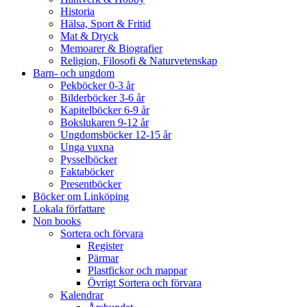
Historia
Hälsa, Sport & Fritid
Mat & Dryck
Memoarer & Biografier
Religion, Filosofi & Naturvetenskap
Barn- och ungdom
Pekböcker 0-3 år
Bilderböcker 3-6 år
Kapitelböcker 6-9 år
Bokslukaren 9-12 år
Ungdomsböcker 12-15 år
Unga vuxna
Pysselböcker
Faktaböcker
Presentböcker
Böcker om Linköping
Lokala författare
Non books
Sortera och förvara
Register
Pärmar
Plastfickor och mappar
Övrigt Sortera och förvara
Kalendrar