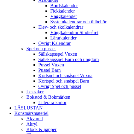
Årsbundet
Bordskalender
Fickkalender
Väggkalender
Systemkalendrar och tillbehör
Elev- och skolkalendrar
Väggkalendrar Studieåret
Lärarkalender
Övrigt Kalendrar
Spel och pussel
Sällskapsspel Vuxen
Sällskapsspel Barn och ungdom
Pussel Vuxen
Pussel Barn
Kortspel och småspel Vuxna
Kortspel och småspel Barn
Övrigt Spel och pussel
Leksaker
Bokstöd & Bokmärken
Litterära kartor
LÄSLUSTAN
Konstnärsmateriel
Akvarell
Akryl
Block & papper