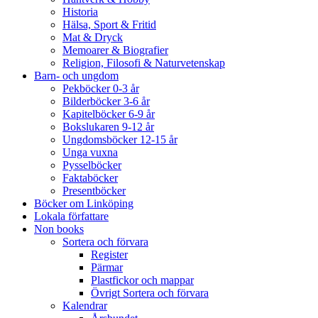
Historia
Hälsa, Sport & Fritid
Mat & Dryck
Memoarer & Biografier
Religion, Filosofi & Naturvetenskap
Barn- och ungdom
Pekböcker 0-3 år
Bilderböcker 3-6 år
Kapitelböcker 6-9 år
Bokslukaren 9-12 år
Ungdomsböcker 12-15 år
Unga vuxna
Pysselböcker
Faktaböcker
Presentböcker
Böcker om Linköping
Lokala författare
Non books
Sortera och förvara
Register
Pärmar
Plastfickor och mappar
Övrigt Sortera och förvara
Kalendrar