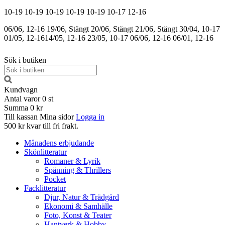
10-19
10-19
10-19
10-19
10-19
10-17
12-16
06/06, 12-16
19/06, Stängt
20/06, Stängt
21/06, Stängt
30/04, 10-17
01/05, 12-16
14/05, 12-16
23/05, 10-17
06/06, 12-16
06/01, 12-16
Sök i butiken
Kundvagn
Antal varor
0
st
Summa
0 kr
Till kassan
Mina sidor
Logga in
500 kr kvar till fri frakt.
Månadens erbjudande
Skönlitteratur
Romaner & Lyrik
Spänning & Thrillers
Pocket
Facklitteratur
Djur, Natur & Trädgård
Ekonomi & Samhälle
Foto, Konst & Teater
Hantverk & Hobby