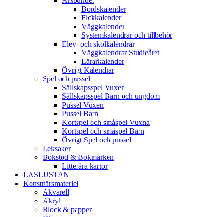
Årsbundet
Bordskalender
Fickkalender
Väggkalender
Systemkalendrar och tillbehör
Elev- och skolkalendrar
Väggkalendrar Studieåret
Lärarkalender
Övrigt Kalendrar
Spel och pussel
Sällskapsspel Vuxen
Sällskapsspel Barn och ungdom
Pussel Vuxen
Pussel Barn
Kortspel och småspel Vuxna
Kortspel och småspel Barn
Övrigt Spel och pussel
Leksaker
Bokstöd & Bokmärken
Litterära kartor
LÄSLUSTAN
Konstnärsmateriel
Akvarell
Akryl
Block & papper