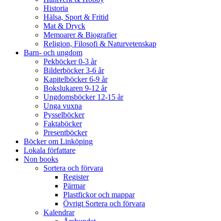
Historia
Hälsa, Sport & Fritid
Mat & Dryck
Memoarer & Biografier
Religion, Filosofi & Naturvetenskap
Barn- och ungdom
Pekböcker 0-3 år
Bilderböcker 3-6 år
Kapitelböcker 6-9 år
Bokslukaren 9-12 år
Ungdomsböcker 12-15 år
Unga vuxna
Pysselböcker
Faktaböcker
Presentböcker
Böcker om Linköping
Lokala författare
Non books
Sortera och förvara
Register
Pärmar
Plastfickor och mappar
Övrigt Sortera och förvara
Kalendrar