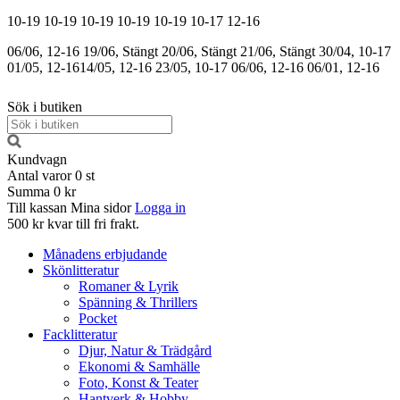
10-19
10-19
10-19
10-19
10-19
10-17
12-16
06/06, 12-16
19/06, Stängt
20/06, Stängt
21/06, Stängt
30/04, 10-17
01/05, 12-16
14/05, 12-16
23/05, 10-17
06/06, 12-16
06/01, 12-16
Sök i butiken
Kundvagn
Antal varor
0
st
Summa
0 kr
Till kassan
Mina sidor
Logga in
500 kr kvar till fri frakt.
Månadens erbjudande
Skönlitteratur
Romaner & Lyrik
Spänning & Thrillers
Pocket
Facklitteratur
Djur, Natur & Trädgård
Ekonomi & Samhälle
Foto, Konst & Teater
Hantverk & Hobby