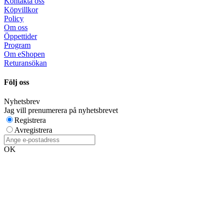
Kontakta oss
Köpvillkor
Policy
Om oss
Öppettider
Program
Om eShopen
Returansökan
Följ oss
Nyhetsbrev
Jag vill prenumerera på nyhetsbrevet
Registrera
Avregistrera
OK