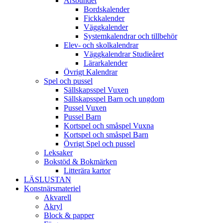
Årsbundet
Bordskalender
Fickkalender
Väggkalender
Systemkalendrar och tillbehör
Elev- och skolkalendrar
Väggkalendrar Studieåret
Lärarkalender
Övrigt Kalendrar
Spel och pussel
Sällskapsspel Vuxen
Sällskapsspel Barn och ungdom
Pussel Vuxen
Pussel Barn
Kortspel och småspel Vuxna
Kortspel och småspel Barn
Övrigt Spel och pussel
Leksaker
Bokstöd & Bokmärken
Litterära kartor
LÄSLUSTAN
Konstnärsmateriel
Akvarell
Akryl
Block & papper