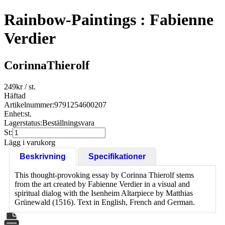
Rainbow-Paintings : Fabienne
Verdier
CorinnaThierolf
249
kr
/ st.
Häftad
Artikelnummer:
9791254600207
Enhet:
st.
Lagerstatus:
Beställningsvara
St:
Lägg i varukorg
Beskrivning
Specifikationer
This thought-provoking essay by Corinna Thierolf stems
from the art created by Fabienne Verdier in a visual and
spiritual dialog with the Isenheim Altarpiece by Matthias
Grünewald (1516). Text in English, French and German.