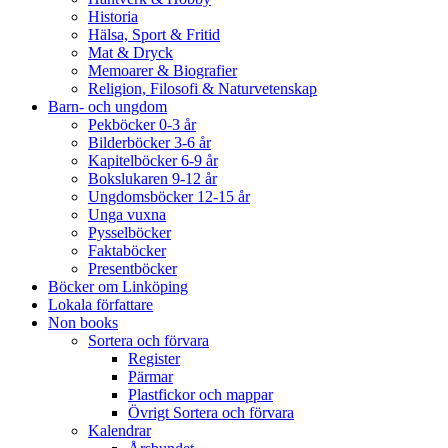
Historia
Hälsa, Sport & Fritid
Mat & Dryck
Memoarer & Biografier
Religion, Filosofi & Naturvetenskap
Barn- och ungdom
Pekböcker 0-3 år
Bilderböcker 3-6 år
Kapitelböcker 6-9 år
Bokslukaren 9-12 år
Ungdomsböcker 12-15 år
Unga vuxna
Pysselböcker
Faktaböcker
Presentböcker
Böcker om Linköping
Lokala författare
Non books
Sortera och förvara
Register
Pärmar
Plastfickor och mappar
Övrigt Sortera och förvara
Kalendrar