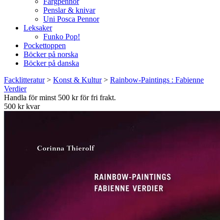
Färgpennor
Penslar & knivar
Uni Posca Pennor
Leksaker
Funko Pop!
Pockettoppen
Böcker på norska
Böcker på danska
Facklitteratur
>
Konst & Kultur
>
Rainbow-Paintings : Fabienne
Verdier
Handla för minst 500 kr för fri frakt.
500 kr kvar