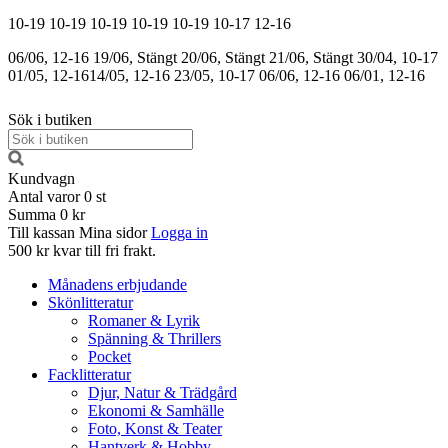
10-19
10-19
10-19
10-19
10-19
10-17
12-16
06/06, 12-16
19/06, Stängt
20/06, Stängt
21/06, Stängt
30/04, 10-17
01/05, 12-16
14/05, 12-16
23/05, 10-17
06/06, 12-16
06/01, 12-16
Sök i butiken
Kundvagn
Antal varor
0
st
Summa
0 kr
Till kassan
Mina sidor
Logga in
500 kr kvar till fri frakt.
Månadens erbjudande
Skönlitteratur
Romaner & Lyrik
Spänning & Thrillers
Pocket
Facklitteratur
Djur, Natur & Trädgård
Ekonomi & Samhälle
Foto, Konst & Teater
Hantverk & Hobby