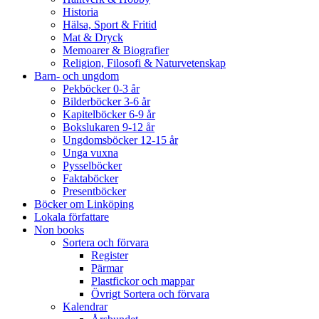
Historia
Hälsa, Sport & Fritid
Mat & Dryck
Memoarer & Biografier
Religion, Filosofi & Naturvetenskap
Barn- och ungdom
Pekböcker 0-3 år
Bilderböcker 3-6 år
Kapitelböcker 6-9 år
Bokslukaren 9-12 år
Ungdomsböcker 12-15 år
Unga vuxna
Pysselböcker
Faktaböcker
Presentböcker
Böcker om Linköping
Lokala författare
Non books
Sortera och förvara
Register
Pärmar
Plastfickor och mappar
Övrigt Sortera och förvara
Kalendrar