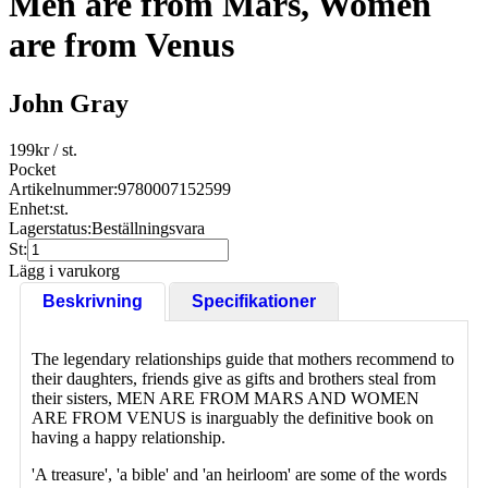
Men are from Mars, Women
are from Venus
John Gray
199
kr
/ st.
Pocket
Artikelnummer:
9780007152599
Enhet:
st.
Lagerstatus:
Beställningsvara
St:
Lägg i varukorg
Beskrivning
Specifikationer
The legendary relationships guide that mothers recommend to
their daughters, friends give as gifts and brothers steal from
their sisters, MEN ARE FROM MARS AND WOMEN
ARE FROM VENUS is inarguably the definitive book on
having a happy relationship.
'A treasure', 'a bible' and 'an heirloom' are some of the words