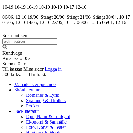
10-19
10-19
10-19
10-19
10-19
10-17
12-16
06/06, 12-16
19/06, Stängt
20/06, Stängt
21/06, Stängt
30/04, 10-17
01/05, 12-16
14/05, 12-16
23/05, 10-17
06/06, 12-16
06/01, 12-16
Sök i butiken
Kundvagn
Antal varor
0
st
Summa
0 kr
Till kassan
Mina sidor
Logga in
500 kr kvar till fri frakt.
Månadens erbjudande
Skönlitteratur
Romaner & Lyrik
Spänning & Thrillers
Pocket
Facklitteratur
Djur, Natur & Trädgård
Ekonomi & Samhälle
Foto, Konst & Teater
Hantverk & Hobby