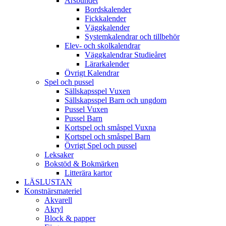
Årsbundet
Bordskalender
Fickkalender
Väggkalender
Systemkalendrar och tillbehör
Elev- och skolkalendrar
Väggkalendrar Studieåret
Lärarkalender
Övrigt Kalendrar
Spel och pussel
Sällskapsspel Vuxen
Sällskapsspel Barn och ungdom
Pussel Vuxen
Pussel Barn
Kortspel och småspel Vuxna
Kortspel och småspel Barn
Övrigt Spel och pussel
Leksaker
Bokstöd & Bokmärken
Litterära kartor
LÄSLUSTAN
Konstnärsmateriel
Akvarell
Akryl
Block & papper