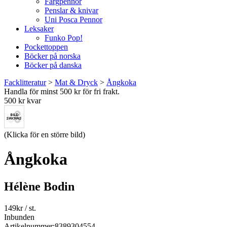
Färgpennor
Penslar & knivar
Uni Posca Pennor
Leksaker
Funko Pop!
Pockettoppen
Böcker på norska
Böcker på danska
Facklitteratur
>
Mat & Dryck
>
Ångkoka
Handla för minst 500 kr för fri frakt.
500 kr kvar
(Klicka för en större bild)
Ångkoka
Hélène Bodin
149
kr
/ st.
Inbunden
Artikelnummer:
8389304554