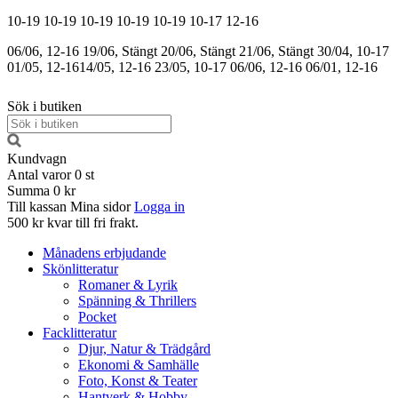
10-19
10-19
10-19
10-19
10-19
10-17
12-16
06/06, 12-16
19/06, Stängt
20/06, Stängt
21/06, Stängt
30/04, 10-17
01/05, 12-16
14/05, 12-16
23/05, 10-17
06/06, 12-16
06/01, 12-16
Sök i butiken
Kundvagn
Antal varor
0
st
Summa
0 kr
Till kassan
Mina sidor
Logga in
500 kr kvar till fri frakt.
Månadens erbjudande
Skönlitteratur
Romaner & Lyrik
Spänning & Thrillers
Pocket
Facklitteratur
Djur, Natur & Trädgård
Ekonomi & Samhälle
Foto, Konst & Teater
Hantverk & Hobby