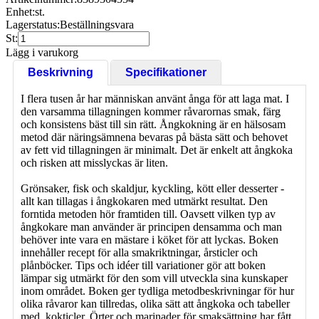
Enhet:
st.
Lagerstatus:
Beställningsvara
St:
Lägg i varukorg
Beskrivning
Specifikationer
I flera tusen år har människan använt ånga för att laga mat. I
den varsamma tillagningen kommer råvarornas smak, färg
och konsistens bäst till sin rätt. Ångkokning är en hälsosam
metod där näringsämnena bevaras på bästa sätt och behovet
av fett vid tillagningen är minimalt. Det är enkelt att ångkoka
och risken att misslyckas är liten.
Grönsaker, fisk och skaldjur, kyckling, kött eller desserter -
allt kan tillagas i ångkokaren med utmärkt resultat. Den
forntida metoden hör framtiden till. Oavsett vilken typ av
ångkokare man använder är principen densamma och man
behöver inte vara en mästare i köket för att lyckas. Boken
innehåller recept för alla smakriktningar, årsticler och
plånböcker. Tips och idéer till variationer gör att boken
lämpar sig utmärkt för den som vill utveckla sina kunskaper
inom området. Boken ger tydliga metodbeskrivningar för hur
olika råvaror kan tillredas, olika sätt att ångkoka och tabeller
med. kokticler. Örter och marinader för smaksättning har fått