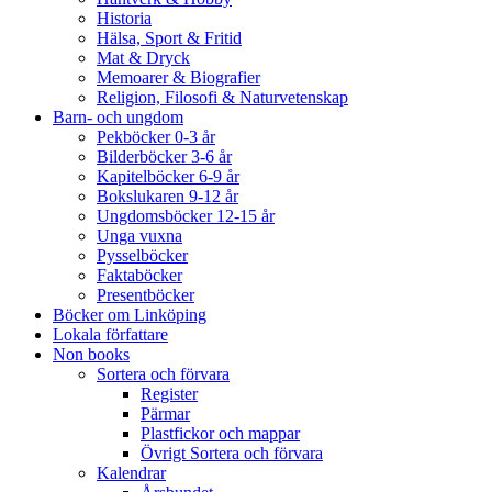
Historia
Hälsa, Sport & Fritid
Mat & Dryck
Memoarer & Biografier
Religion, Filosofi & Naturvetenskap
Barn- och ungdom
Pekböcker 0-3 år
Bilderböcker 3-6 år
Kapitelböcker 6-9 år
Bokslukaren 9-12 år
Ungdomsböcker 12-15 år
Unga vuxna
Pysselböcker
Faktaböcker
Presentböcker
Böcker om Linköping
Lokala författare
Non books
Sortera och förvara
Register
Pärmar
Plastfickor och mappar
Övrigt Sortera och förvara
Kalendrar