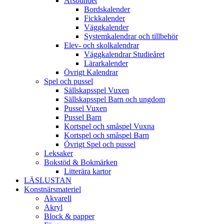
Årsbundet
Bordskalender
Fickkalender
Väggkalender
Systemkalendrar och tillbehör
Elev- och skolkalendrar
Väggkalendrar Studieåret
Lärarkalender
Övrigt Kalendrar
Spel och pussel
Sällskapsspel Vuxen
Sällskapsspel Barn och ungdom
Pussel Vuxen
Pussel Barn
Kortspel och småspel Vuxna
Kortspel och småspel Barn
Övrigt Spel och pussel
Leksaker
Bokstöd & Bokmärken
Litterära kartor
LÄSLUSTAN
Konstnärsmateriel
Akvarell
Akryl
Block & papper