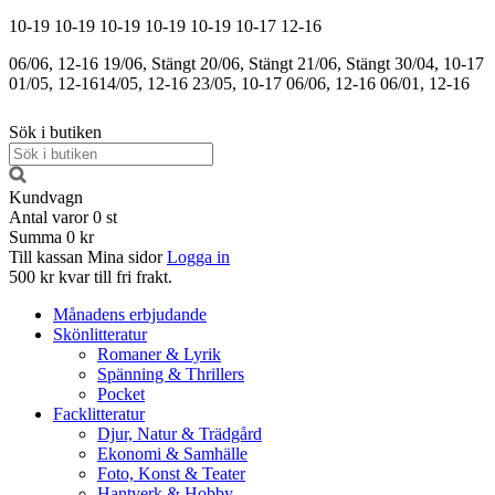
10-19
10-19
10-19
10-19
10-19
10-17
12-16
06/06, 12-16
19/06, Stängt
20/06, Stängt
21/06, Stängt
30/04, 10-17
01/05, 12-16
14/05, 12-16
23/05, 10-17
06/06, 12-16
06/01, 12-16
Sök i butiken
Kundvagn
Antal varor
0
st
Summa
0 kr
Till kassan
Mina sidor
Logga in
500 kr kvar till fri frakt.
Månadens erbjudande
Skönlitteratur
Romaner & Lyrik
Spänning & Thrillers
Pocket
Facklitteratur
Djur, Natur & Trädgård
Ekonomi & Samhälle
Foto, Konst & Teater
Hantverk & Hobby