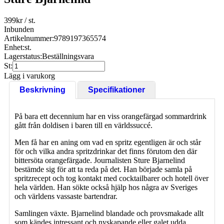
399
kr
/ st.
Inbunden
Artikelnummer:
9789197365574
Enhet:
st.
Lagerstatus:
Beställningsvara
St:
Lägg i varukorg
Beskrivning
Specifikationer
På bara ett decennium har en viss orangefärgad sommardrink
gått från doldisen i baren till en världssuccé.
Men få har en aning om vad en spritz egentligen är och står
för och vilka andra spritzdrinkar det finns förutom den där
bittersöta orangefärgade. Journalisten Sture Bjarnelind
bestämde sig för att ta reda på det. Han började samla på
spritzrecept och tog kontakt med cocktailbarer och hotell över
hela världen. Han sökte också hjälp hos några av Sveriges
och världens vassaste bartendrar.
Samlingen växte. Bjarnelind blandade och provsmakade allt
som kändes intressant och nyskapande eller galet udda.