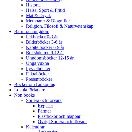
Historia
Hälsa, Sport & Fritid
Mat & Dryck
Memoarer & Biografier
Religion, Filosofi & Naturvetenskap
Barn- och ungdom
Pekböcker 0-3 år
Bilderböcker 3-6 år
Kapitelböcker 6-9 år
Bokslukaren 9-12 år
Ungdomsböcker 12-15 år
Unga vuxna
Pysselböcker
Faktaböcker
Presentböcker
Böcker om Linköping
Lokala författare
Non books
Sortera och förvara
Register
Pärmar
Plastfickor och mappar
Övrigt Sortera och förvara
Kalendrar