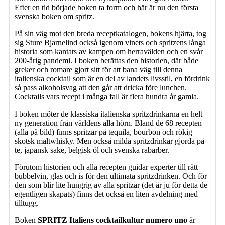
Efter en tid började boken ta form och här är nu den första
svenska boken om spritz.
På sin väg mot den breda receptkatalogen, bokens hjärta, tog
sig Sture Bjarnelind också igenom vinets och spritzens långa
historia som kantats av kampen om herravälden och en svår
200-årig pandemi. I boken berättas den historien, där både
greker och romare gjort sitt för att bana väg till denna
italienska cocktail som är en del av landets livsstil, en fördrink
så pass alkoholsvag att den går att dricka före lunchen.
Cocktails vars recept i många fall är flera hundra år gamla.
I boken möter de klassiska italienska spritzdrinkarna en helt
ny generation från världens alla hörn. Bland de 68 recepten
(alla på bild) finns spritzar på tequila, bourbon och rökig
skotsk maltwhisky. Men också milda spritzdrinkar gjorda på
te, japansk sake, belgisk öl och svenska rabarber.
Förutom historien och alla recepten guidar experter till rätt
bubbelvin, glas och is för den ultimata spritzdrinken. Och för
den som blir lite hungrig av alla spritzar (det är ju för detta de
egentligen skapats) finns det också en liten avdelning med
tilltugg.
Boken
SPRITZ Italiens cocktailkultur numero uno
är