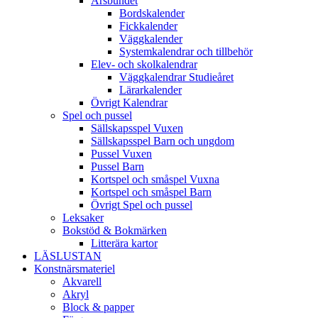
Årsbundet
Bordskalender
Fickkalender
Väggkalender
Systemkalendrar och tillbehör
Elev- och skolkalendrar
Väggkalendrar Studieåret
Lärarkalender
Övrigt Kalendrar
Spel och pussel
Sällskapsspel Vuxen
Sällskapsspel Barn och ungdom
Pussel Vuxen
Pussel Barn
Kortspel och småspel Vuxna
Kortspel och småspel Barn
Övrigt Spel och pussel
Leksaker
Bokstöd & Bokmärken
Litterära kartor
LÄSLUSTAN
Konstnärsmateriel
Akvarell
Akryl
Block & papper