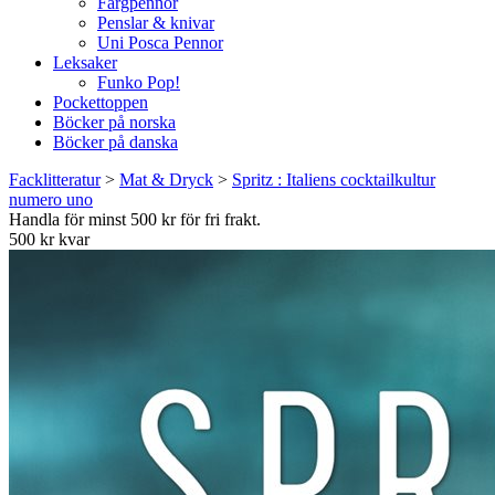
Färgpennor
Penslar & knivar
Uni Posca Pennor
Leksaker
Funko Pop!
Pockettoppen
Böcker på norska
Böcker på danska
Facklitteratur
>
Mat & Dryck
>
Spritz : Italiens cocktailkultur
numero uno
Handla för minst 500 kr för fri frakt.
500 kr kvar