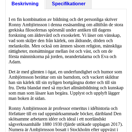
Beskrivning
Specifikationer
I en fin kombination av bildning och det personliga skriver
Ronny Ambjörnsson i denna essäsamling om alltifrån de stora
grekiska filosofernas spörsmål under antiken till dagens
forskning om äldrevård och exoskelett. Vi läser om vänskap,
vad som skiljer den från kärlek, om åldrande, döden och
melankolin. Men också om ämnen såsom religion, mänskliga
rättigheter, motsättningar mellan öst och väst, och om de
första människorna på jorden, neandertalarna och Eva och
Adam.
Det är med glimten i ögat, en underfundighet och humor som
Ambjörnsson berättar om sin barndom, och vackert skildrar
han sin kärlek till sin nyligen bortgångna dotter och till sin
fru. Detta blandat med så mycket allmänbildning och kunskap
som man som läsare kan begära. Upplyst och upplyft lägger
man boken åt sidan.
Ronny Ambjörnsson är professor emeritus i idéhistoria och
författare till en rad uppmärksammade böcker, däribland Den
skötsamme arbetaren idéer och ideal i ett norrländskt
sågverkssamhälle 1880 1930 (fjärde utökade upplagan 2017).
Numera är Ambjörnsson bosatt i Stockholm efter uppväxt i