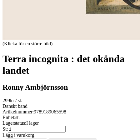
(Klicka för en större bild)
Terra incognita : det okända
landet
Ronny Ambjörnsson
299
kr
/ st.
Danskt band
Artikelnummer:
9789189065598
Enhet:
st.
Lagerstatus:
I lager
St:
Lägg i varukorg