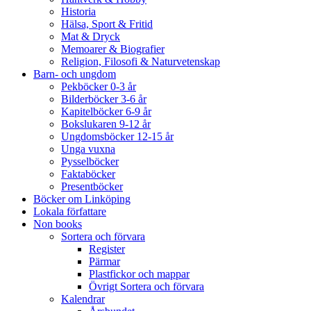
Historia
Hälsa, Sport & Fritid
Mat & Dryck
Memoarer & Biografier
Religion, Filosofi & Naturvetenskap
Barn- och ungdom
Pekböcker 0-3 år
Bilderböcker 3-6 år
Kapitelböcker 6-9 år
Bokslukaren 9-12 år
Ungdomsböcker 12-15 år
Unga vuxna
Pysselböcker
Faktaböcker
Presentböcker
Böcker om Linköping
Lokala författare
Non books
Sortera och förvara
Register
Pärmar
Plastfickor och mappar
Övrigt Sortera och förvara
Kalendrar