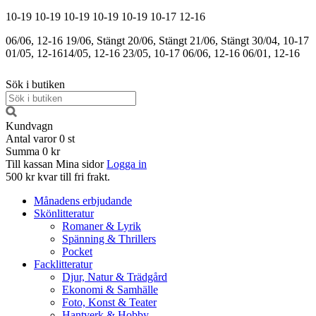
10-19
10-19
10-19
10-19
10-19
10-17
12-16
06/06, 12-16
19/06, Stängt
20/06, Stängt
21/06, Stängt
30/04, 10-17
01/05, 12-16
14/05, 12-16
23/05, 10-17
06/06, 12-16
06/01, 12-16
Sök i butiken
Kundvagn
Antal varor
0
st
Summa
0 kr
Till kassan
Mina sidor
Logga in
500 kr kvar till fri frakt.
Månadens erbjudande
Skönlitteratur
Romaner & Lyrik
Spänning & Thrillers
Pocket
Facklitteratur
Djur, Natur & Trädgård
Ekonomi & Samhälle
Foto, Konst & Teater
Hantverk & Hobby