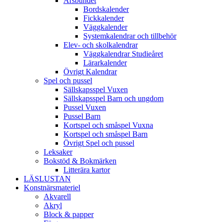
Årsbundet
Bordskalender
Fickkalender
Väggkalender
Systemkalendrar och tillbehör
Elev- och skolkalendrar
Väggkalendrar Studieåret
Lärarkalender
Övrigt Kalendrar
Spel och pussel
Sällskapsspel Vuxen
Sällskapsspel Barn och ungdom
Pussel Vuxen
Pussel Barn
Kortspel och småspel Vuxna
Kortspel och småspel Barn
Övrigt Spel och pussel
Leksaker
Bokstöd & Bokmärken
Litterära kartor
LÄSLUSTAN
Konstnärsmateriel
Akvarell
Akryl
Block & papper