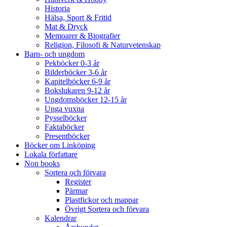
Historia
Hälsa, Sport & Fritid
Mat & Dryck
Memoarer & Biografier
Religion, Filosofi & Naturvetenskap
Barn- och ungdom
Pekböcker 0-3 år
Bilderböcker 3-6 år
Kapitelböcker 6-9 år
Bokslukaren 9-12 år
Ungdomsböcker 12-15 år
Unga vuxna
Pysselböcker
Faktaböcker
Presentböcker
Böcker om Linköping
Lokala författare
Non books
Sortera och förvara
Register
Pärmar
Plastfickor och mappar
Övrigt Sortera och förvara
Kalendrar