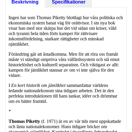
Beskrivning
Specifikationer
Ingen har som Thomas Piketty blottlagt hur våra politiska och
ekonomiska system banat väg för orättvisor. I sin nya bok
visar han med stor skärpa hur det vid sidan om kriser, våld
och tyranni hela tiden förts kamper för rättvisare
inkomstfördelning, starkare rättigheter och minskad
ojämlikhet.
Förändring går att åstadkomma. Men för att röra oss framåt
måste vi ständigt ompröva våra välfärdssystem och stå emot
historielöshet och kulturell separatism. Och viktigast av allt:
kampen för jämlikhet stannar av om vi inte själva för den
vidare.
I
En kort historik om jämlikhet
sammanfattar världens
ledande nationalekonom sina tidigare arbeten. Det är den
perfekta introduktionen till hans tankar, idéer och drömmar
om en bättre framtid.
*
Thomas Piketty
(f. 1971) är en av vår tids mest uppskattade
och lästa nationalekonomer. Hans tidigare böcker om
ekonomisk ojämlikhet,
Kapitalet i tjugoförsta århundradet