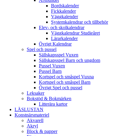
Årsbundet
Bordskalender
Fickkalender
Väggkalender
Systemkalendrar och tillbehör
Elev- och skolkalendrar
Väggkalendrar Studieåret
Lärarkalender
Övrigt Kalendrar
Spel och pussel
Sällskapsspel Vuxen
Sällskapsspel Barn och ungdom
Pussel Vuxen
Pussel Barn
Kortspel och småspel Vuxna
Kortspel och småspel Barn
Övrigt Spel och pussel
Leksaker
Bokstöd & Bokmärken
Litterära kartor
LÄSLUSTAN
Konstnärsmateriel
Akvarell
Akryl
Block & papper