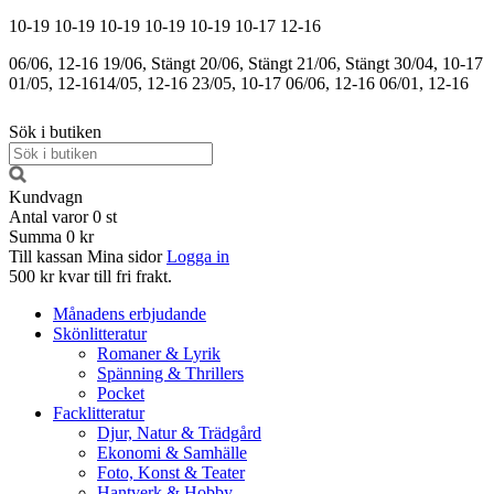
10-19
10-19
10-19
10-19
10-19
10-17
12-16
06/06, 12-16
19/06, Stängt
20/06, Stängt
21/06, Stängt
30/04, 10-17
01/05, 12-16
14/05, 12-16
23/05, 10-17
06/06, 12-16
06/01, 12-16
Sök i butiken
Kundvagn
Antal varor
0
st
Summa
0 kr
Till kassan
Mina sidor
Logga in
500 kr kvar till fri frakt.
Månadens erbjudande
Skönlitteratur
Romaner & Lyrik
Spänning & Thrillers
Pocket
Facklitteratur
Djur, Natur & Trädgård
Ekonomi & Samhälle
Foto, Konst & Teater
Hantverk & Hobby