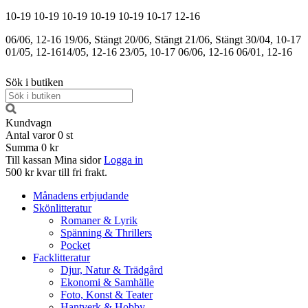
10-19
10-19
10-19
10-19
10-19
10-17
12-16
06/06, 12-16
19/06, Stängt
20/06, Stängt
21/06, Stängt
30/04, 10-17
01/05, 12-16
14/05, 12-16
23/05, 10-17
06/06, 12-16
06/01, 12-16
Sök i butiken
Kundvagn
Antal varor
0
st
Summa
0 kr
Till kassan
Mina sidor
Logga in
500 kr kvar till fri frakt.
Månadens erbjudande
Skönlitteratur
Romaner & Lyrik
Spänning & Thrillers
Pocket
Facklitteratur
Djur, Natur & Trädgård
Ekonomi & Samhälle
Foto, Konst & Teater
Hantverk & Hobby