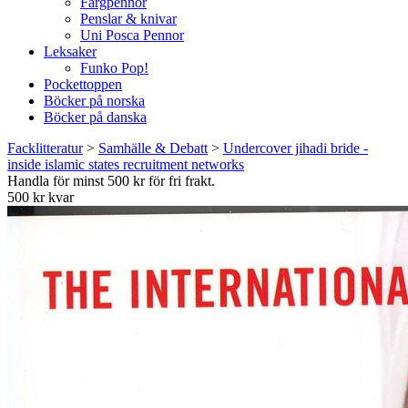
Färgpennor
Penslar & knivar
Uni Posca Pennor
Leksaker
Funko Pop!
Pockettoppen
Böcker på norska
Böcker på danska
Facklitteratur
>
Samhälle & Debatt
>
Undercover jihadi bride -
inside islamic states recruitment networks
Handla för minst 500 kr för fri frakt.
500 kr kvar