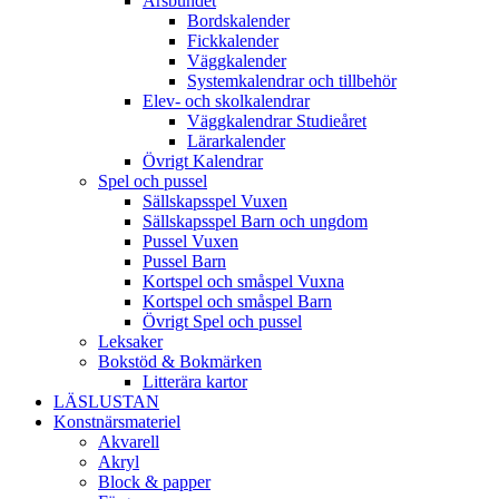
Årsbundet
Bordskalender
Fickkalender
Väggkalender
Systemkalendrar och tillbehör
Elev- och skolkalendrar
Väggkalendrar Studieåret
Lärarkalender
Övrigt Kalendrar
Spel och pussel
Sällskapsspel Vuxen
Sällskapsspel Barn och ungdom
Pussel Vuxen
Pussel Barn
Kortspel och småspel Vuxna
Kortspel och småspel Barn
Övrigt Spel och pussel
Leksaker
Bokstöd & Bokmärken
Litterära kartor
LÄSLUSTAN
Konstnärsmateriel
Akvarell
Akryl
Block & papper