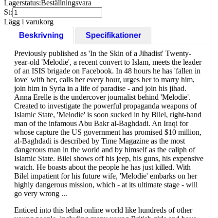
Lagerstatus:
Beställningsvara
St:
Lägg i varukorg
Beskrivning
Specifikationer
Previously published as 'In the Skin of a Jihadist' Twenty-
year-old 'Melodie', a recent convert to Islam, meets the leader
of an ISIS brigade on Facebook. In 48 hours he has 'fallen in
love' with her, calls her every hour, urges her to marry him,
join him in Syria in a life of paradise - and join his jihad.
Anna Erelle is the undercover journalist behind 'Melodie'.
Created to investigate the powerful propaganda weapons of
Islamic State, 'Melodie' is soon sucked in by Bilel, right-hand
man of the infamous Abu Bakr al-Baghdadi. An Iraqi for
whose capture the US government has promised $10 million,
al-Baghdadi is described by Time Magazine as the most
dangerous man in the world and by himself as the caliph of
Islamic State. Bilel shows off his jeep, his guns, his expensive
watch. He boasts about the people he has just killed. With
Bilel impatient for his future wife, 'Melodie' embarks on her
highly dangerous mission, which - at its ultimate stage - will
go very wrong ...
Enticed into this lethal online world like hundreds of other