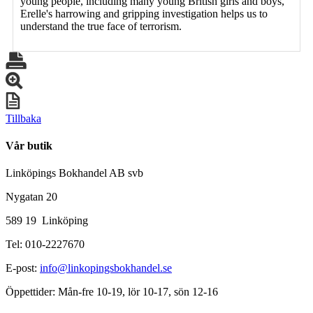
young people, including many young British girls and boys,
Erelle's harrowing and gripping investigation helps us to
understand the true face of terrorism.
Tillbaka
Vår butik
Linköpings Bokhandel AB svb
Nygatan 20
589 19 Linköping
Tel: 010-2227670
E-post:
info@linkopingsbokhandel.se
Öppettider: Mån-fre 10-19, lör 10-17, sön 12-16