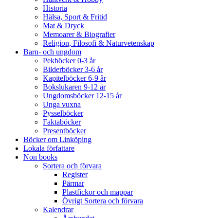
Historia
Hälsa, Sport & Fritid
Mat & Dryck
Memoarer & Biografier
Religion, Filosofi & Naturvetenskap
Barn- och ungdom
Pekböcker 0-3 år
Bilderböcker 3-6 år
Kapitelböcker 6-9 år
Bokslukaren 9-12 år
Ungdomsböcker 12-15 år
Unga vuxna
Pysselböcker
Faktaböcker
Presentböcker
Böcker om Linköping
Lokala författare
Non books
Sortera och förvara
Register
Pärmar
Plastfickor och mappar
Övrigt Sortera och förvara
Kalendrar