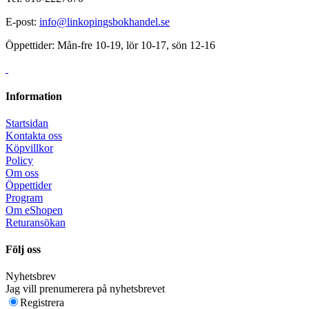
E-post:
info@linkopingsbokhandel.se
Öppettider: Mån-fre 10-19, lör 10-17, sön 12-16
Information
Startsidan
Kontakta oss
Köpvillkor
Policy
Om oss
Öppettider
Program
Om eShopen
Returansökan
Följ oss
Nyhetsbrev
Jag vill prenumerera på nyhetsbrevet
Registrera