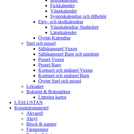
Bordskalender
Fickkalender
Väggkalender
Systemkalendrar och tillbehör
Elev- och skolkalendrar
Väggkalendrar Studieåret
Lärarkalender
Övrigt Kalendrar
Spel och pussel
Sällskapsspel Vuxen
Sällskapsspel Barn och ungdom
Pussel Vuxen
Pussel Barn
Kortspel och småspel Vuxna
Kortspel och småspel Barn
Övrigt Spel och pussel
Leksaker
Bokstöd & Bokmärken
Litterära kartor
LÄSLUSTAN
Konstnärsmateriel
Akvarell
Akryl
Block & papper
Färgpennor