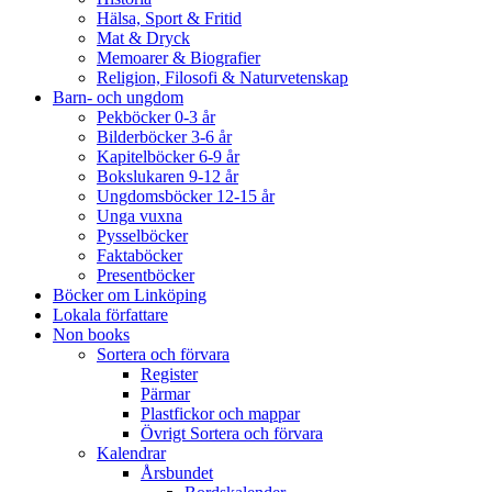
Hälsa, Sport & Fritid
Mat & Dryck
Memoarer & Biografier
Religion, Filosofi & Naturvetenskap
Barn- och ungdom
Pekböcker 0-3 år
Bilderböcker 3-6 år
Kapitelböcker 6-9 år
Bokslukaren 9-12 år
Ungdomsböcker 12-15 år
Unga vuxna
Pysselböcker
Faktaböcker
Presentböcker
Böcker om Linköping
Lokala författare
Non books
Sortera och förvara
Register
Pärmar
Plastfickor och mappar
Övrigt Sortera och förvara
Kalendrar
Årsbundet