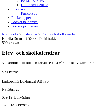
Penslar & knivar
Uni Posca Pennor
Leksaker
Funko Pop!
Pockettoppen
Böcker på norska
Böcker på danska
Non books
>
Kalendrar
>
Elev- och skolkalendrar
Handla för minst 500 kr för fri frakt.
500 kr kvar
Elev- och skolkalendrar
Välkommen till butiken för att se hela vårt utbud av kalendrar.
Vår butik
Linköpings Bokhandel AB svb
Nygatan 20
589 19 Linköping
Tel: 010-2227670