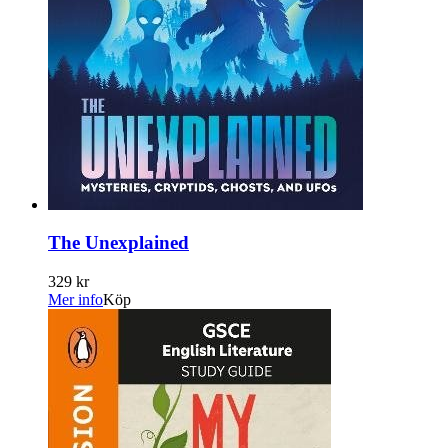
The Unexplained
329 kr
Mer info
Köp