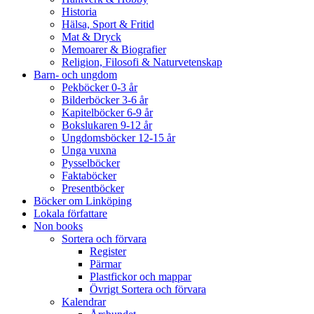
Historia
Hälsa, Sport & Fritid
Mat & Dryck
Memoarer & Biografier
Religion, Filosofi & Naturvetenskap
Barn- och ungdom
Pekböcker 0-3 år
Bilderböcker 3-6 år
Kapitelböcker 6-9 år
Bokslukaren 9-12 år
Ungdomsböcker 12-15 år
Unga vuxna
Pysselböcker
Faktaböcker
Presentböcker
Böcker om Linköping
Lokala författare
Non books
Sortera och förvara
Register
Pärmar
Plastfickor och mappar
Övrigt Sortera och förvara
Kalendrar