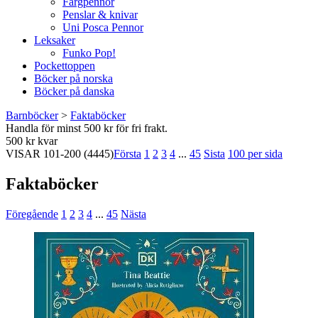
Färgpennor
Penslar & knivar
Uni Posca Pennor
Leksaker
Funko Pop!
Pockettoppen
Böcker på norska
Böcker på danska
Barnböcker
>
Faktaböcker
Handla för minst 500 kr för fri frakt.
500 kr kvar
VISAR
101-200
(4445)
Första
1
2
3
4
...
45
Sista
100 per sida
Faktaböcker
Föregående
1
2
3
4
...
45
Nästa