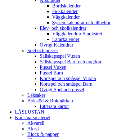
Årsbundet
Bordskalender
Fickkalender
Väggkalender
Systemkalendrar och tillbehör
Elev- och skolkalendrar
Väggkalendrar Studieåret
Lärarkalender
Övrigt Kalendrar
Spel och pussel
Sällskapsspel Vuxen
Sällskapsspel Barn och ungdom
Pussel Vuxen
Pussel Barn
Kortspel och småspel Vuxna
Kortspel och småspel Barn
Övrigt Spel och pussel
Leksaker
Bokstöd & Bokmärken
Litterära kartor
LÄSLUSTAN
Konstnärsmateriel
Akvarell
Akryl
Block & papper