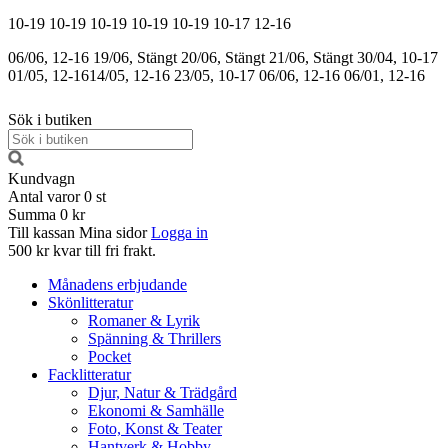
10-19
10-19
10-19
10-19
10-19
10-17
12-16
06/06, 12-16
19/06, Stängt
20/06, Stängt
21/06, Stängt
30/04, 10-17
01/05, 12-16
14/05, 12-16
23/05, 10-17
06/06, 12-16
06/01, 12-16
Sök i butiken
Kundvagn
Antal varor
0
st
Summa
0 kr
Till kassan
Mina sidor
Logga in
500 kr kvar till fri frakt.
Månadens erbjudande
Skönlitteratur
Romaner & Lyrik
Spänning & Thrillers
Pocket
Facklitteratur
Djur, Natur & Trädgård
Ekonomi & Samhälle
Foto, Konst & Teater
Hantverk & Hobby